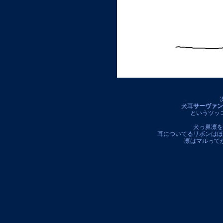
犬耳
サーヴァン
というツッ
犬っ鼻凛を
耳についてるリボンはほ
凛はマルって