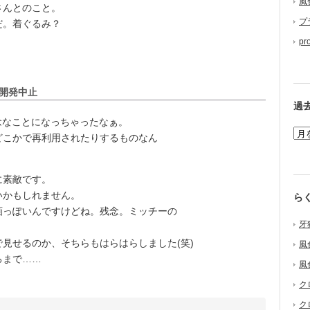
風
さんとのこと。
プ
だ。着ぐるみ？
pr
開発中止
過
念なことになっちゃったなぁ。
こかで再利用されたりするものなん
に素敵です。
いかもしれません。
ら
っぽいんですけどね。残念。ミッチーの
牙
見せるのか、そちらもはらはらしました(笑)
風
ろまで……
風
ク
ク