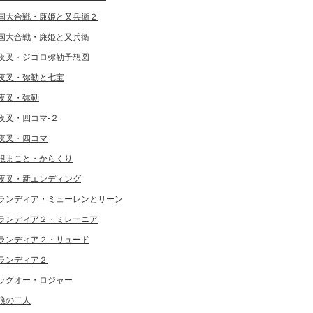
国大合戦・廉姫と又兵衛２
国大合戦・廉姫と又兵衛
夜叉・ジゴロ弥勒予想図
夜叉・弥勒と七宝
夜叉・弥勒
夜叉・四コマ-２
夜叉・四コマ
根まこと・からくり
夜叉・新エンディング
ランディア・ミューレンとリーン
ランディア２・ミレーニア
ランディア２・リュード
ランディア２
ッグオー・ロジャー
狼の二人