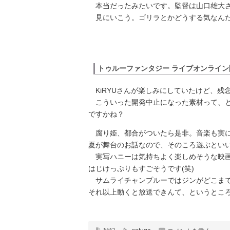
本当だったみたいです。監督は山口雄大
見にいこう。ゴリラとかどうする気なん
トゥルーファンタジー ライブオンライン
KiRYUさんが楽しみにしていたけど、残
こういった開発中止になった素材って、ど
ですかね？
腐り姫、都合がついたら是非。音楽も実
夏が舞台のお話なので、そのころ遊ぶとい
実写ハニーは気持ちよく楽しめそうな映画
はじけっぷりもすごそうです(笑)
サムライチャンプルーではジンがどこまで
それ以上動くと放送できんて、というとこ