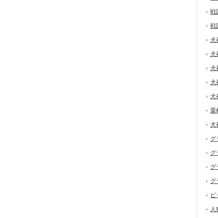
戦
戦
犬
犬
犬
犬
犬
粟
犬
グ
グ
グ
グ
ビ
人