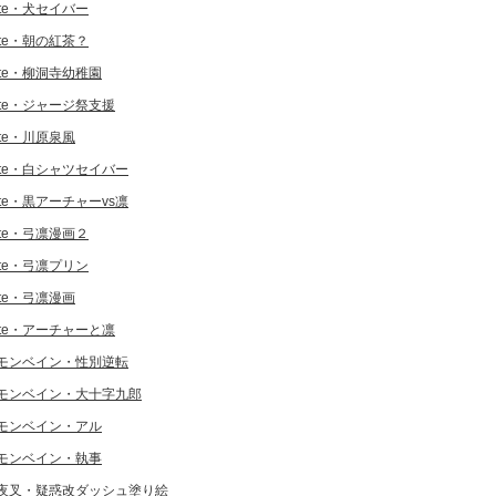
ate・犬セイバー
ate・朝の紅茶？
ate・柳洞寺幼稚園
ate・ジャージ祭支援
ate・川原泉風
ate・白シャツセイバー
ate・黒アーチャーvs凛
ate・弓凛漫画２
ate・弓凛プリン
ate・弓凛漫画
ate・アーチャーと凛
モンベイン・性別逆転
モンベイン・大十字九郎
モンベイン・アル
モンベイン・執事
夜叉・疑惑改ダッシュ塗り絵