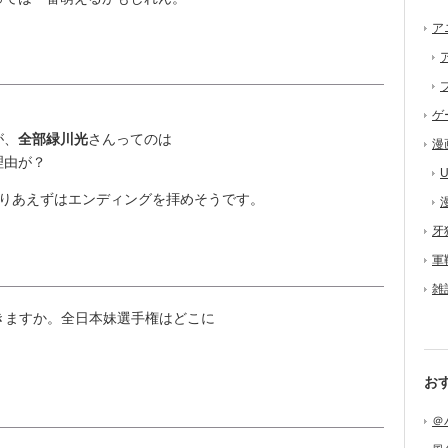
ア
ゲ
が、
全部緑川光
さんってのは
漫
理由が？
U
りあえずはエンディングを拝めそうです。
牙
軍
雑
きますか。全日本妹選手権はどこに
お
＠