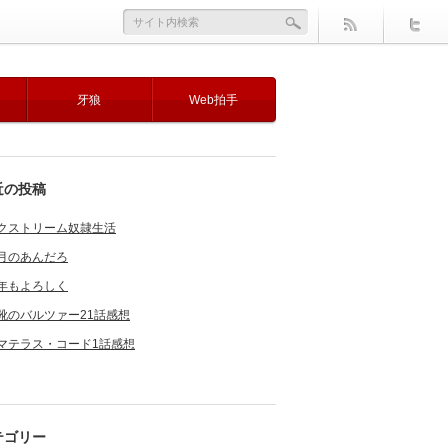
牙狼
Web拍手
近の投稿
クストリーム奴隷生活
月のあんだろ
年もよろしく
靴のバルツァー21話感想
マテラス・コード1話感想
テゴリー