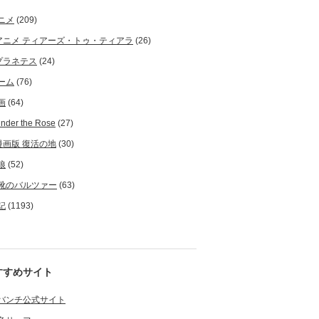
ニメ
(209)
アニメ ティアーズ・トゥ・ティアラ
(26)
プラネテス
(24)
ーム
(76)
画
(64)
nder the Rose
(27)
漫画版 復活の地
(30)
狼
(52)
靴のバルツァー
(63)
記
(1193)
すすめサイト
バンチ公式サイト