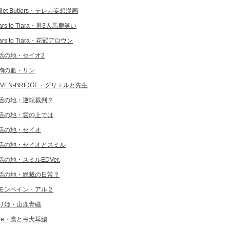
llet Butlers・テレカ妄想漫画
ars to Tiara・男3人馬鹿笑い
ars to Tiara・花冠アロウン
活の地・セイオ2
狗の血・リン
EVEN-BRIDGE・グリエルと先生
活の地・逆転裁判？
活の地・雲の上では
活の地・セイオ
活の地・セイオとスミル
活の地・スミルEDVer.
活の地・総裁の日常？
モンベイン・アル２
り姫・山鹿青磁
ate・凛と弓犬耳編