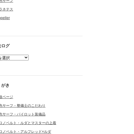
色サーフ
ラネテス
opeller
去ログ
くがき
狼ページ
色サーフ・整備士のこだわり
色サーフ・パイロット装備品
ロノベルト・ルダとマスターの上着
ロノベルト・アルフレッド×ルダ