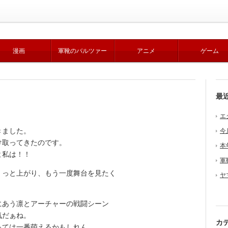
漫画
軍靴のバルツァー
アニメ
ゲーム
最
エ
きました。
今
け取ってきたのです。
本
よ私は！！
軍
！
っと上がり、もう一度舞台を見たく
ヤ
あう凛とアーチャーの戦闘シーン
気だぁね。
カ
ては一番萌えるかもしれん。