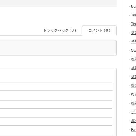
Bu
Te
Te
トラックバック ( 0 )
コメント ( 0 )
復
咎
S
復
復
復
復
復
復
デ
腐
F