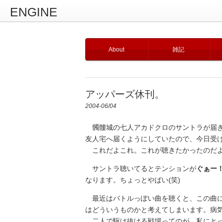
ENGINE
About
雑記
アッパーズ休刊。
2004-06/04
髑髏城の七人アカドクロのサントラが届
友人宅へ届くようにしていたので、今日受
これだよこれ。これが聴きたかったのだ
サントラ聴いてるとテンションが
ぐぁー
なります。ちょっとやばい(笑)
最近はバトルっぽい曲を聴くと、この曲に
はどういうものかと考えてしまいます。病
二人で駆け抜ける戦場ってのが、私にとっ