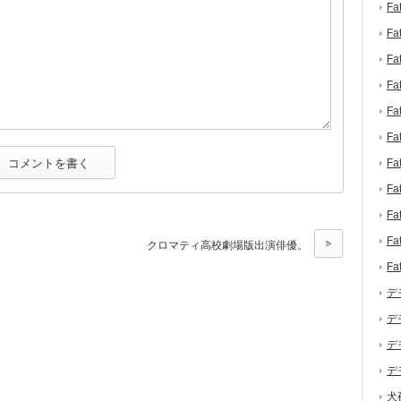
F
F
F
F
F
F
F
F
F
F
クロマティ高校劇場版出演俳優。
F
デ
デ
デ
デ
犬