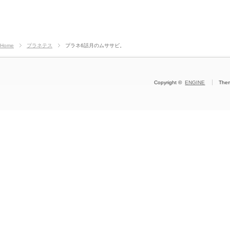
Home
プラネテス
プラネ6話月のムササビ。
Copyright ©
ENGINE
The