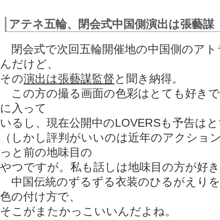
アテネ五輪、閉会式中国側演出は張藝謀
閉会式で次回五輪開催地の中国側のアト
んだけど、
その
演出は張藝謀監督
と聞き納得。
この方の撮る画面の色彩はとても好きで、
に入って
いるし、現在公開中のLOVERSも予告は
（しかし評判がいいのは近年のアクショ
っと前の地味目の
やつですが。私も話しは地味目の方が好き
中国伝統のずるずる衣装のひるがえりを
色の付け方で、
そこがまたかっこいいんだよね。