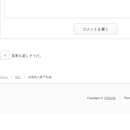
造形も楽しそうだ。
Home
雑記
姑獲鳥の夏予告編。
Copyright ©
ENGINE
The