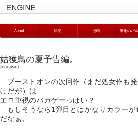
ENGINE
About
雑記
漫画
軍靴のバ
姑獲鳥の夏予告編。
2004-09/01
ブーストオンの次回作（まだ処女作も発
けだが）は
エロ重視のバカゲーっぽい？
もしそうなら1弾目とはかなりカラーが
だなぁ。