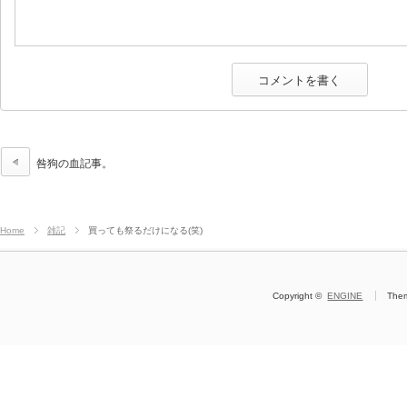
咎狗の血記事。
Home
雑記
買っても祭るだけになる(笑)
Copyright ©
ENGINE
The