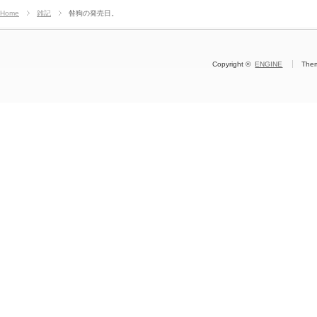
Home
雑記
咎狗の発売日。
Copyright ©
ENGINE
The