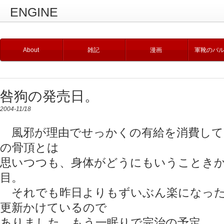
ENGINE
About
雑記
漫画
軍靴のバ
咎狗の発売日。
2004-11/18
風邪が理由でせっかくの有給を消費して
の骨頂とは
思いつつも、身体がどうにもいうこときか
目。
それでも昨日よりもずいぶん楽になった
更新かけているので
ありました。もう一眠りで完治の予定。