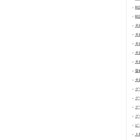
戦
戦
犬
犬
犬
犬
犬
粟
犬
グ
グ
グ
グ
ビ
人