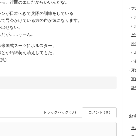
モ。行間のエロだからいいんだな。
ア
ンが日本へきて兵隊の訓練をしている
して号令かけている方の声が気になります。
い出せない。
だが……うーん。
ゲ
漫
米国式スーツにホルスター。
織とか始終萌え萌えしてもた。
U
笑)
牙
軍
雑
トラックバック ( 0 )
コメント ( 0 )
お
＠