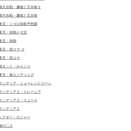
国大合戦・廉姫と又兵衛２
国大合戦・廉姫と又兵衛
夜叉・ジゴロ弥勒予想図
夜叉・弥勒と七宝
夜叉・弥勒
夜叉・四コマ-２
夜叉・四コマ
根まこと・からくり
夜叉・新エンディング
ランディア・ミューレンとリーン
ランディア２・ミレーニア
ランディア２・リュード
ランディア２
ッグオー・ロジャー
狼の二人