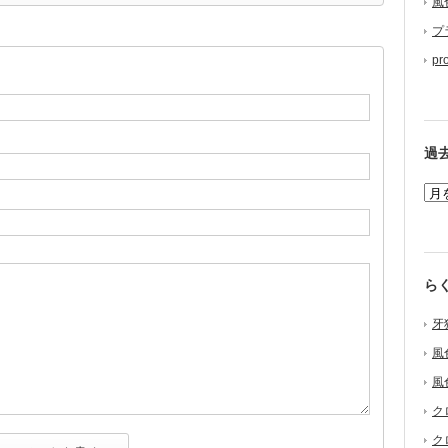
風
プ
pr
過
ら
牙
風
風
ク
ク