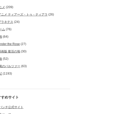
ニメ
(209)
アニメ ティアーズ・トゥ・ティアラ
(26)
プラネテス
(24)
ーム
(76)
画
(64)
nder the Rose
(27)
漫画版 復活の地
(30)
狼
(52)
靴のバルツァー
(63)
記
(1193)
すすめサイト
バンチ公式サイト