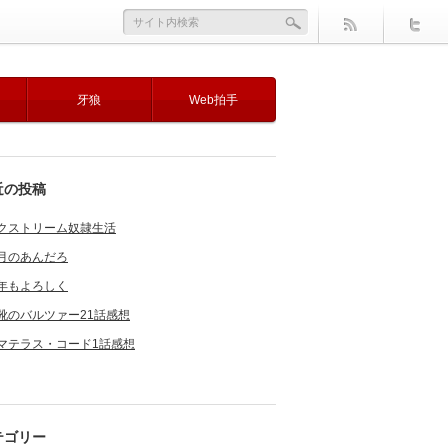
牙狼
Web拍手
近の投稿
クストリーム奴隷生活
月のあんだろ
年もよろしく
靴のバルツァー21話感想
マテラス・コード1話感想
テゴリー