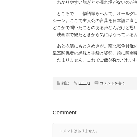
わかりやすい脱ぎとか濡れ場がないのがキ
ところで……物語頭らへんで、オールグレ
シーン。ここで主人公の言葉を日本語に直
どこかで聞いたことのある声なんだけど思
映画館で観たときから気にはなっているん
あと衣装にもときめきが。南北戦争付近の
皇室関係者の黒服と手袋と姿勢。袴に陣羽
たまりません。これでご飯3杯はいけます(
setuga
雑記
コメントを書く
Comment
コメントはありません。