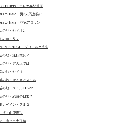
llet Butlers・テレカ妄想漫画
ars to Tiara・男3人馬鹿笑い
ars to Tiara・花冠アロウン
活の地・セイオ2
狗の血・リン
EVEN-BRIDGE・グリエルと先生
活の地・逆転裁判？
活の地・雲の上では
活の地・セイオ
活の地・セイオとスミル
活の地・スミルEDVer.
活の地・総裁の日常？
モンベイン・アル２
り姫・山鹿青磁
ate・凛と弓犬耳編