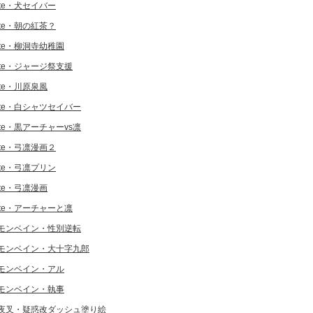
ate・犬セイバー
ate・朝の紅茶？
ate・柳洞寺幼稚園
ate・ジャージ祭支援
ate・川原泉風
ate・白シャツセイバー
ate・黒アーチャーvs凛
ate・弓凛漫画２
ate・弓凛プリン
ate・弓凛漫画
ate・アーチャーと凛
モンベイン・性別逆転
モンベイン・大十字九郎
モンベイン・アル
モンベイン・執事
夜叉・疑惑改ダッシュ塗り絵