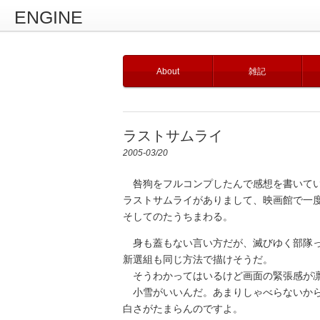
ENGINE
About
雑記
ラストサムライ
2005-03/20
咎狗をフルコンプしたんで感想を書いてい
ラストサムライがありまして、映画館で一
そしてのたうちまわる。
身も蓋もない言い方だが、滅びゆく部隊っ
新選組も同じ方法で描けそうだ。
そうわかってはいるけど画面の緊張感が凛
小雪がいいんだ。あまりしゃべらないから
白さがたまらんのですよ。