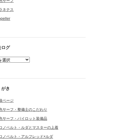
色サーフ
ラネテス
opeller
去ログ
くがき
狼ページ
色サーフ・整備士のこだわり
色サーフ・パイロット装備品
ロノベルト・ルダとマスターの上着
ロノベルト・アルフレッド×ルダ