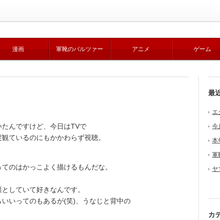
漫画
軍靴のバルツァー
アニメ
ゲーム
最
エ
たんですけど、今日はTVで
今
度観ているのにもかかわらず視聴。
本
軍
てのはかっこよく描けるもんだな。
ヤ
としていて好きなんです。
いいってのもあるが(笑)、うなじと背中の
カ