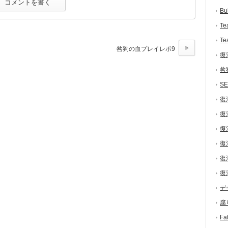
Bu
Te
Te
咎狗の血プレイレポ9
復
咎
S
復
復
復
復
復
復
デ
腐
F