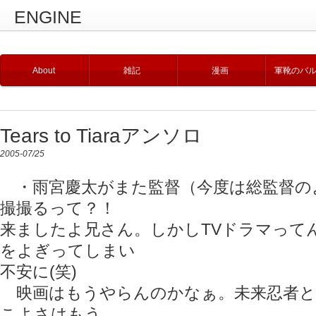
ENGINE
About
雑記
漫画
軍靴のバ
Tears to Tiaraアンソロ
2005-07/25
・雨宮慶太がまた監督（今度は総監督の
撮撮るって？！
来ましたよ兄さん。しかしTVドラマって
をよぎってしまい
不安に(笑)
映画はもうやらんのかなぁ。未来忍者と
こよさはもう