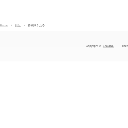
Home
雑記
特救隊きたる
Copyright ©
ENGINE
The