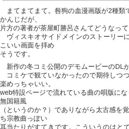
まてまてまて。咎狗の血漫画版が2種類
かんじだが、
片方の著者が茶屋町勝呂さんてどうなってん
ヴィスキオサイドメインのストーリーに
こいい画面を拝め
そうです。
新作の冬コミ公開のデモムービーのDL
コミケで観ていなかったので期待しつつ
楽めっちゃいい。
web特設ページで流れている曲の唄版に
無国籍風
（というのか？）でありながら太古感を
ち宗教曲っぽい
耳当たりがすてきです。こういうのはと