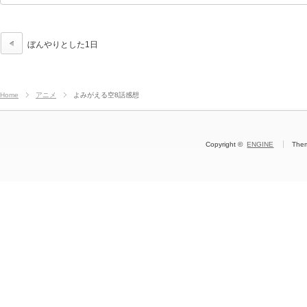
ぼんやりとした1日
Home
アニメ
よみがえる空8話感想
Copyright ©
ENGINE
The