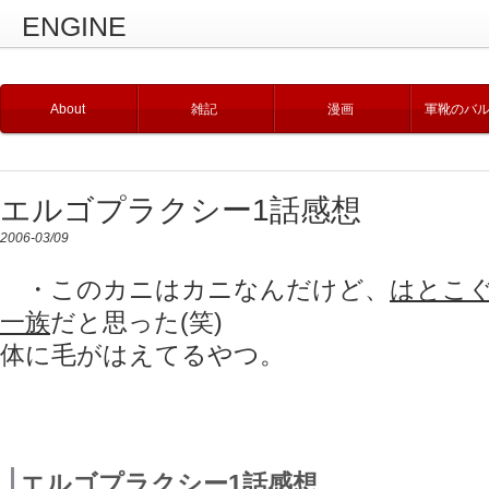
ENGINE
About
雑記
漫画
軍靴のバ
エルゴプラクシー1話感想
2006-03/09
・このカニはカニなんだけど、
はとこ
一族
だと思った(笑)
体に毛がはえてるやつ。
エルゴプラクシー1話感想