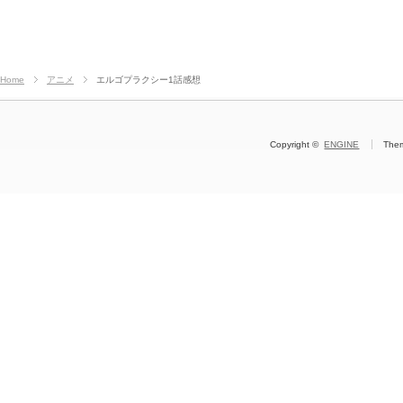
Home
アニメ
エルゴプラクシー1話感想
Copyright ©
ENGINE
The