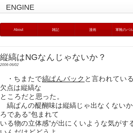
ENGINE
About
雑記
漫画
軍靴のバ
縦縞はNGなんじゃないか？
2006-06/02
・ちまたで
縞ぱんバック
と言われてい
欠点は縦縞な
ところだと思った。
縞ぱんの醍醐味は縦縞じゃ出なくないか
ろである”包まれて
いる物の立体感”が出にくいような気がす
いんだけどどうよ。