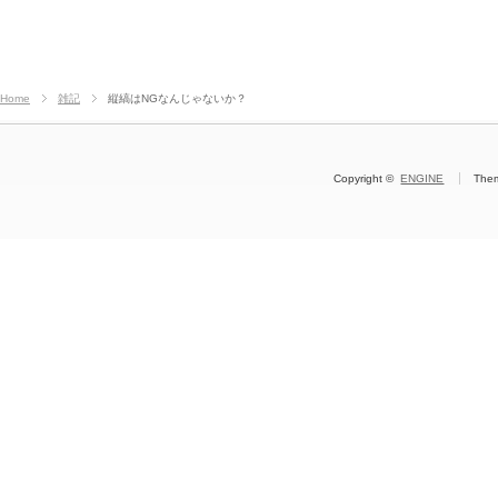
Home
雑記
縦縞はNGなんじゃないか？
Copyright ©
ENGINE
The