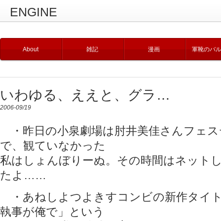
ENGINE
About
雑記
漫画
軍靴のバ
いわゆる、ええと、グラ…
2006-09/19
・昨日の小泉劇場は肘井美佳さんフェス
で、観ていなかった
私はしょんぼりーぬ。その時間はネット
たよ……
・あねしよつよきすコンビの新作タイト
執事が俺で」という