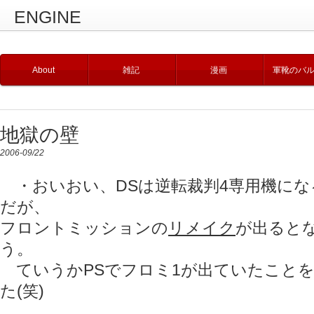
ENGINE
About
雑記
漫画
軍靴のバ
地獄の壁
2006-09/22
・おいおい、DSは逆転裁判4専用機にな
だが、
フロントミッションの
リメイク
が出ると
う。
ていうかPSでフロミ1が出ていたこと
た(笑)