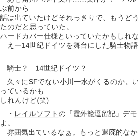
ぶ前から
話は出ていたけどそれっきりで、もうど
たのだと思っていた。
ハードカバー仕様といっていたかもしれ
えー14世紀ドイツを舞台にした騎士物語
騎士？ 14世紀ドイツ？
久々にSFでない小川一水がくるのか。い
っているかも
しれんけど(笑)
・
レイルソフト
の「霞外籠逗留記」デ
よ。
雰囲気出ているなぁ。もっと退廃的なか