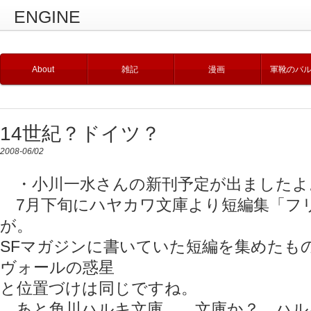
ENGINE
About
雑記
漫画
軍靴のバ
14世紀？ドイツ？
2008-06/02
・小川一水さんの新刊予定が出ましたよ
7月下旬にハヤカワ文庫より短編集「フ
が。
SFマガジンに書いていた短編を集めたも
ヴォールの惑星
と位置づけは同じですね。
あと角川ハルキ文庫……文庫か？ ハル