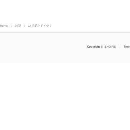
Home
雑記
14世紀？ドイツ？
Copyright ©
ENGINE
The