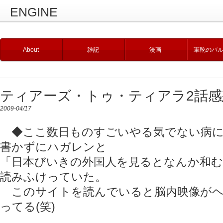
ENGINE
About
雑記
漫画
軍靴のバ
ティアーズ・トゥ・ティアラ2話感
2009-04/17
◆ここ数日ものすごいやる気でない病に
書かずにハガレンと
「日本びいきの外国人を見るとなんか和
読みふけっていた。
このサイトを読んでいると脳内映像がヘ
ってる(笑)