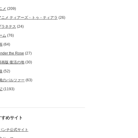
ニメ
(209)
アニメ ティアーズ・トゥ・ティアラ
(26)
プラネテス
(24)
ーム
(76)
画
(64)
nder the Rose
(27)
漫画版 復活の地
(30)
狼
(52)
靴のバルツァー
(63)
記
(1193)
すすめサイト
バンチ公式サイト