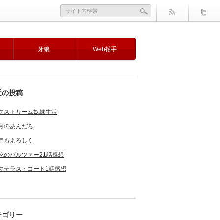
牙狼
Web拍手
近の投稿
クストリーム奴隷生活
月のあんだろ
年もよろしく
靴のバルツァー21話感想
マテラス・コード1話感想
テゴリー