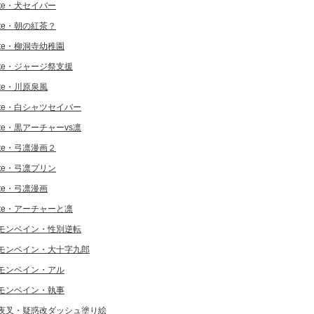
ate・犬セイバー
ate・朝の紅茶？
ate・柳洞寺幼稚園
ate・ジャージ祭支援
ate・川原泉風
ate・白シャツセイバー
ate・黒アーチャーvs凛
ate・弓凛漫画２
ate・弓凛プリン
ate・弓凛漫画
ate・アーチャーと凛
モンベイン・性別逆転
モンベイン・大十字九郎
モンベイン・アル
モンベイン・執事
夜叉・疑惑改ダッシュ塗り絵