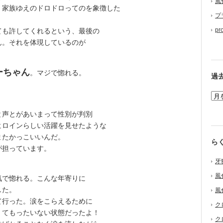
風
。家族ゆえのドロドロってのを象徴した
プ
pr
も許してくれるという、最後の
ん。それを体現しているのが
ーちゃん
。マジで惚れる。
過
声とがあいまって性別が判別
ヒロインらしい活躍を見せたような
またかっこいいんだ。
ら
が担っています。
牙
風
で惚れる。こんな年寄りに
した。
風
行った。涙をこらえるために
ク
くてもったいない状態だったよ！
ク