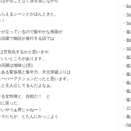
ばかることなく涙を流しながら
Bu
らえるシーンとかほんときた。
Te
ー！
Te
が立っているので賑やかな画面が
復
の活躍で物語が進行する話では
咎
S
は空気化するかと思いきや、
復
にいいところがあります。
活躍は地味に(笑)
復
ある緊張感と集中力、天元突破ぷりは
復
スーパーアクションだったと思います。
復
んと主人公してるんだよなぁ。
復
る女性陣と、合戦だ！ と
復
差に笑った。
デ
いやつぁ男じゃねー！
ャラたちが、とたんにかっこよく
腐
F