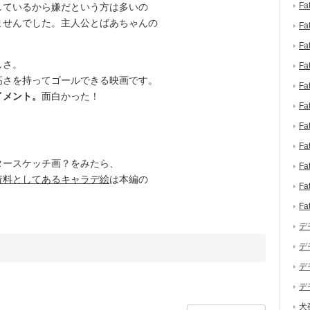
F
ているから嫌だという方は多いの
ませんでした。主人公とばあちゃんの
F
。
F
しさ。
F
さを持ってゴールできる映画です。
F
イメント。
面白かった！
F
F
F
ースケッチ画？をみたら、
F
資料としてあるキャラデ絵
は本編の
F
。
F
デ
デ
デ
デ
犬