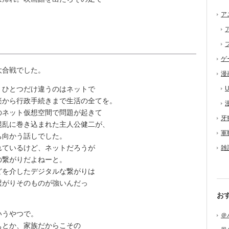
ア
ゲ
大合戦でした。
漫
ひとつだけ違うのはネットで
U
楽から行政手続きまで生活の全てを。
ネット仮想空間で問題が起きて
牙
混乱に巻き込まれた主人公健二が、
軍
ち向かう話しでした。
ているけど、ネットだろうが
雑
の繋がりだよねーと。
どを介したデジタルな繋がりは
繋がりそのものが強いんだっ
お
いうやつで。
＠
とか、家族だからこその