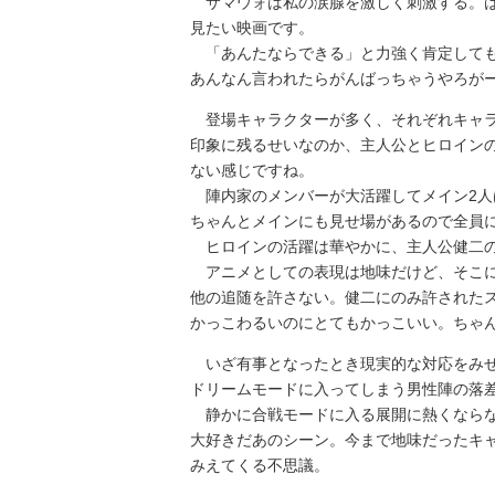
サマウォは私の涙腺を激しく刺激する。は
見たい映画です。
「あんたならできる」と力強く肯定しても
あんなん言われたらがんばっちゃうやろが
登場キャラクターが多く、それぞれキャラ
印象に残るせいなのか、主人公とヒロイン
ない感じですね。
陣内家のメンバーが大活躍してメイン2人
ちゃんとメインにも見せ場があるので全員
ヒロインの活躍は華やかに、主人公健二の
アニメとしての表現は地味だけど、そこに
他の追随を許さない。健二にのみ許された
かっこわるいのにとてもかっこいい。ちゃ
いざ有事となったとき現実的な対応をみせ
ドリームモードに入ってしまう男性陣の落
静かに合戦モードに入る展開に熱くならな
大好きだあのシーン。今まで地味だったキ
みえてくる不思議。