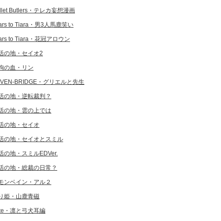
llet Butlers・テレカ妄想漫画
ars to Tiara・男3人馬鹿笑い
ars to Tiara・花冠アロウン
活の地・セイオ2
狗の血・リン
EVEN-BRIDGE・グリエルと先生
活の地・逆転裁判？
活の地・雲の上では
活の地・セイオ
活の地・セイオとスミル
活の地・スミルEDVer.
活の地・総裁の日常？
モンベイン・アル２
り姫・山鹿青磁
ate・凛と弓犬耳編