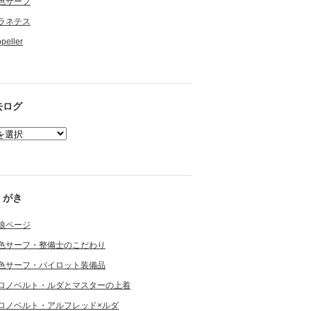
色サーフ
ラネテス
opeller
去ログ
くがき
狼ページ
色サーフ・整備士のこだわり
色サーフ・パイロット装備品
ロノベルト・ルダとマスターの上着
ロノベルト・アルフレッド×ルダ