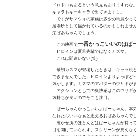
ドロドロもあるという意見もありますわな
キャラもキーキャラで出てきますし。
ですがサマウォの家族は多少の馬鹿やって
居場所として描かれているのかもしれませ
栄ばあちゃんでしょう。
一番かっこいいのはば
この映画で
ヒロインは夏希先輩ではなくカズマ。
これは間違いない(笑)
最初カズマが登場したときは、キャラ絵と
できませんでした。ヒロインよりよっぽど
気がします。カズマのアバターのウサギが
アクションとしての爽快感はこのウサギ
気持ちが良いのでそこも注目。
ばーちゃんかっこいいよばーちゃん。本気
なれたらいいなぁと思えるおばあちゃんで
泣かせ所のほとんどはばーちゃんが持って
目を開けていられず、スクリーンが見えな