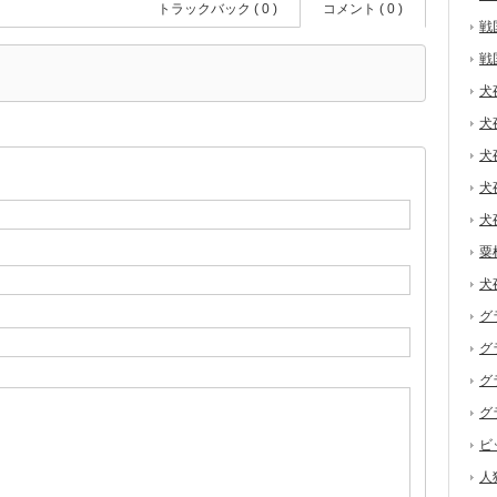
トラックバック ( 0 )
コメント ( 0 )
戦
戦
犬
犬
犬
犬
犬
粟
犬
グ
グ
グ
グ
ビ
人