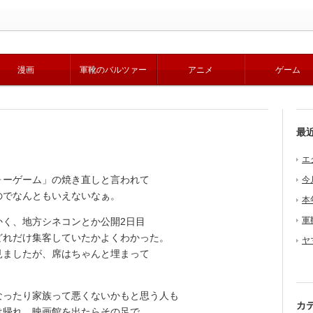
漫画
軍靴のバルツァー
アニメ
ゲーム
最
エ
ーゲーム」の焼き直しと言われて
今
のでなんともいえないなぁ。
本
軍
く、地方シネコンとか公開2日目
どれだけ集客していたかよくわかった。
ヤ
見ましたが、席はちゃんと埋まって
ったり家族って悪くないかもと思う人も
カ
は帰れ。映画館を出たらその足で