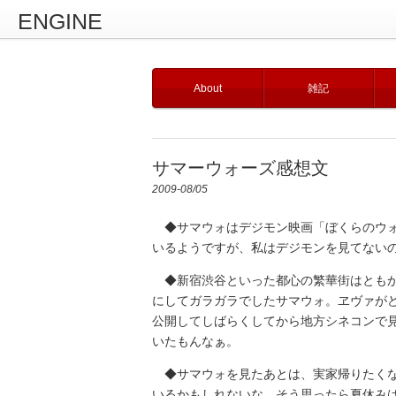
ENGINE
About
雑記
サマーウォーズ感想文
2009-08/05
◆サマウォはデジモン映画「ぼくらのウォ
いるようですが、私はデジモンを見てない
◆新宿渋谷といった都心の繁華街はともか
にしてガラガラでしたサマウォ。ヱヴァが
公開してしばらくしてから地方シネコンで
いたもんなぁ。
◆サマウォを見たあとは、実家帰りたくな
いるかもしれないな。そう思ったら夏休み