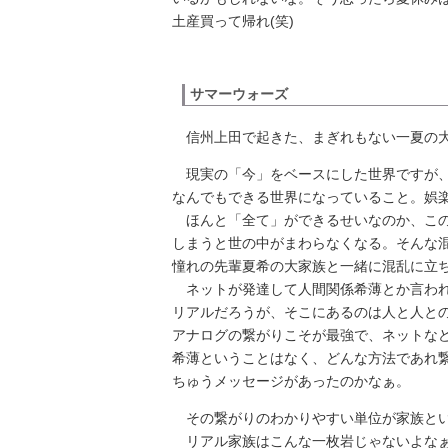
土産買って帰れ(笑)
サマーウォーズ
信州上田で起きた、まぎれもない一夏の
現実の「今」をベースにした世界ですが、
なんでもできる世界になっていること。娯
ほんと「全て」ができるせいなのか、この
しまうと世の中がまわらなくなる。そんな
憧れの先輩夏希の大家族と一緒に混乱に立
ネットが発達して人間関係希薄とか言われ
リアルだろうが、そこにあるのは人と人と
アナログの繋がりこそが最強で、ネットな
希薄ということはなく、どんな方法であれ
ちゅうメッセージがあったのかなぁ。
その繋がりのわかりやすい単位が家族と
リアル家族はこんな一枚岩じゃないよなぁ