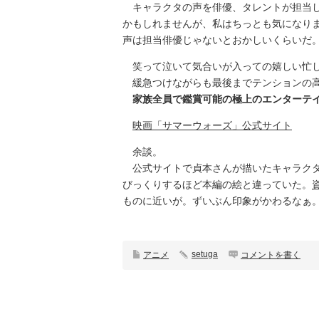
キャラクタの声を俳優、タレントが担当し
かもしれませんが、私はちっとも気になり
声は担当俳優じゃないとおかしいくらいだ
笑って泣いて気合いが入っての嬉しい忙
緩急つけながらも最後までテンションの高
家族全員で鑑賞可能の極上のエンターテ
映画「サマーウォーズ」公式サイト
余談。
公式サイトで貞本さんが描いたキャラクタ
びっくりするほど本編の絵と違っていた。
ものに近いが。ずいぶん印象がかわるなぁ
setuga
アニメ
コメントを書く