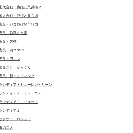
国大合戦・廉姫と又兵衛２
国大合戦・廉姫と又兵衛
夜叉・ジゴロ弥勒予想図
夜叉・弥勒と七宝
夜叉・弥勒
夜叉・四コマ-２
夜叉・四コマ
根まこと・からくり
夜叉・新エンディング
ランディア・ミューレンとリーン
ランディア２・ミレーニア
ランディア２・リュード
ランディア２
ッグオー・ロジャー
狼の二人