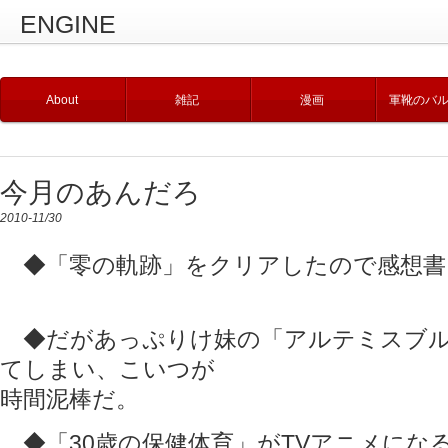
ENGINE
About
雑記
漫画
軍靴のバ
今月のあんだろ
2010-11/30
◆「零の軌跡」をクリアしたので感想書
◆だがあっぷりけ妹の「アルテミスブル
てしまい、こいつが
時間泥棒だ。
◆「30歳の保健体育」がTVアニメにな