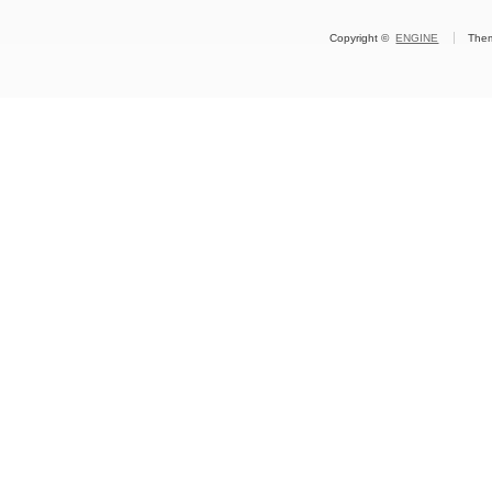
Copyright ©
ENGINE
The