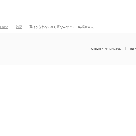
Home
雑記
夢はかなわないから夢なんやで？ by極楽太夫
Copyright ©
ENGINE
The