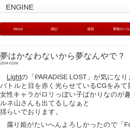
ENGINE
About
雑記
漫画
軍靴のバ
夢はかなわないから夢なんやで？ 
2004-01/06
Light
の「PARADISE LOST」が気にな
バトルと目を赤く光らせているCGをみて
女性キャラがロリっぽい子ばかりなのが
ルネ山さんも出てるしなぁと
揺らいでおります。
腐り姫がたいへんよろしかったので「For