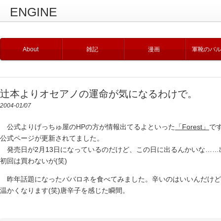
ENGINE
About
雑記
漫画
軍靴のバ
辻本よりオセアノの運命が気になるわけで。
2004-01/07
公式よりげっちゅ屋のHPの方が情報出てるよといった
「Forest」
で
公式ページが更新されてました。
発売日が2月13日になっているのだけど、この日に出るんかいな……
初回は買わないが(笑)
昨年話題になったババロネを食べてみました。辛いのはいいんだけど
温かくなります(笑)唐辛子を感じた瞬間。