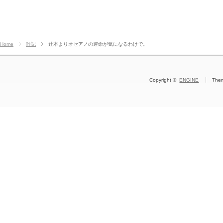
Home
雑記
辻本よりオセアノの運命が気になるわけで。
Copyright ©
ENGINE
The