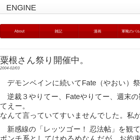
ENGINE
About
雑記
漫画
軍靴のバ
粟根さん祭り開催中。
2004-02/03
デモンベインに続いてFate（やおい）
逆裁３やりてー、Fateやりてー、週末
てえー。
なんて言っていてすいませんでした。私
新感線の「レッツゴー！ 忍法帖」を観
ポンチ系としてはぬるめなんだが、お約