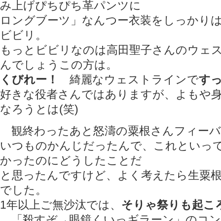
み上げぴちぴち革パンツに
ロングブーツ」なんつー衣装をしっかり
ビビリ。
もっとビビリなのは高田聖子さんのウェ
んでしょうこの方は。
くびれー！
綺麗なウェストラインで
す
好きな役者さんではありますが、よもや
なろうとは(笑)
観終わったあと怒濤の粟根さんフィーバ
いつものかんじだったんで、これといっ
かったのにどうしたことだ
と思ったんですけど、よく考えたら生粟
でした。
1年以上ご無沙汰では、
そりゃ祭りも起こ
「殺すぞ→眼鏡くいっギラーン」のコン