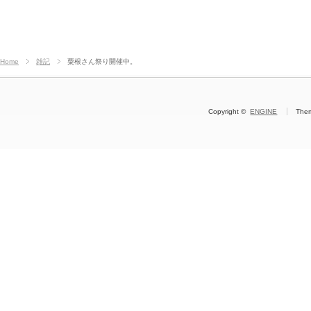
Home
雑記
粟根さん祭り開催中。
Copyright ©
ENGINE
The