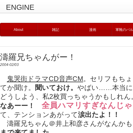
ENGINE
About
雑記
漫画
軍靴のバ
濤羅兄ちゃんがー！
2004-02/03
鬼哭街ドラマCD音声CM
。セリフもちょ
てか聞け。
聞いておけ。
やばい……本当
どうしよう、私2枚買っちゃうかもしれん
全員ハマリすぎなんじゃ
なあーー！
て、テンションあがって
涙出たよ！！
濤羅兄ちゃん＠井上和彦さんがなんかも
まで来てました。