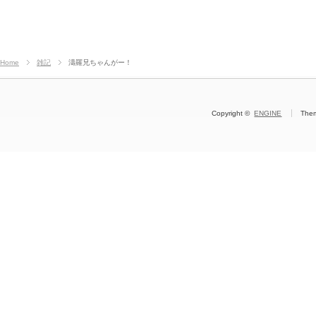
Home
雑記
濤羅兄ちゃんがー！
Copyright ©
ENGINE
The