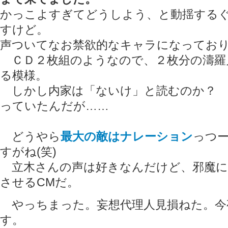
かっこよすぎてどうしよう、と動揺する
すけど。
声ついてなお禁欲的なキャラになっており色
ＣＤ２枚組のようなので、２枚分の濤羅
る模様。
しかし内家は「ないけ」と読むのか？ 
っていたんだが……
どうやら
最大の敵はナレーション
っつ
すがね(笑)
立木さんの声は好きなんだけど、邪魔に
させるCMだ。
やっちまった。妄想代理人見損ねた。今
す。