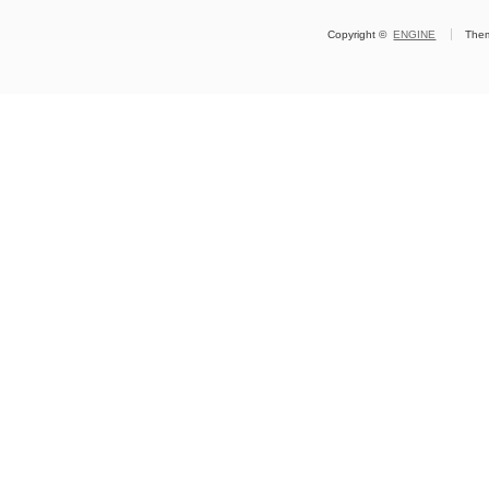
Copyright ©
ENGINE
The