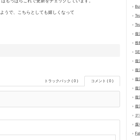
トはもっぱらこれで更新をチェックしています。
Bu
ようで、こちらとしても嬉しくなって
Te
Te
復
咎
S
復
復
復
トラックバック ( 0 )
コメント ( 0 )
復
復
復
デ
腐
F