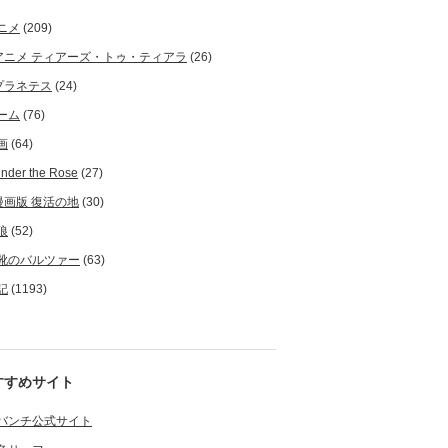
ニメ
(209)
アニメ ティアーズ・トゥ・ティアラ
(26)
プラネテス
(24)
ーム
(76)
画
(64)
nder the Rose
(27)
漫画版 復活の地
(30)
狼
(52)
靴のバルツァー
(63)
記
(1193)
すすめサイト
バンチ公式サイト