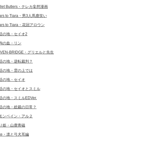
llet Butlers・テレカ妄想漫画
ars to Tiara・男3人馬鹿笑い
ars to Tiara・花冠アロウン
活の地・セイオ2
狗の血・リン
EVEN-BRIDGE・グリエルと先生
活の地・逆転裁判？
活の地・雲の上では
活の地・セイオ
活の地・セイオとスミル
活の地・スミルEDVer.
活の地・総裁の日常？
モンベイン・アル２
り姫・山鹿青磁
ate・凛と弓犬耳編