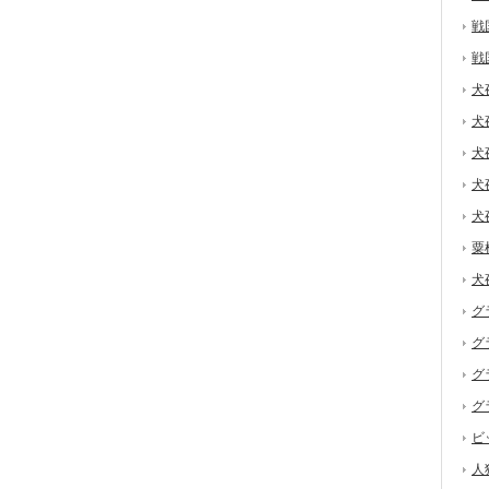
戦
戦
犬
犬
犬
犬
犬
粟
犬
グ
グ
グ
グ
ビ
人