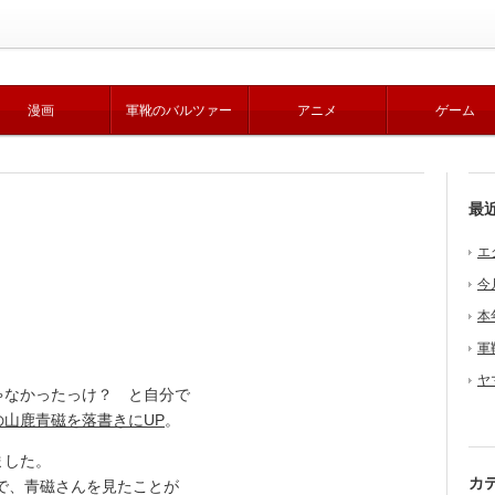
漫画
軍靴のバルツァー
アニメ
ゲーム
最
エ
今
本
軍
ヤ
なかったっけ？ と自分で
の山鹿青磁を落書きにUP
。
ました。
カ
で、青磁さんを見たことが