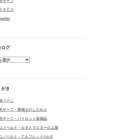
色サーフ
ラネテス
opeller
去ログ
くがき
狼ページ
色サーフ・整備士のこだわり
色サーフ・パイロット装備品
ロノベルト・ルダとマスターの上着
ロノベルト・アルフレッド×ルダ