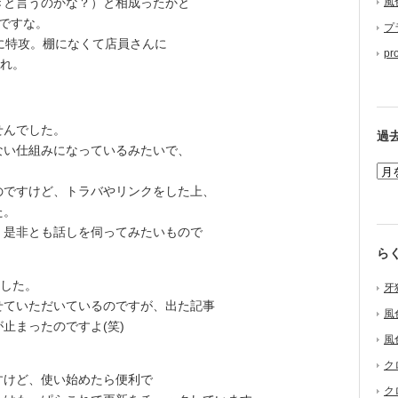
風
と言うのかな？）と相成ったかと
ですな。
プ
に特攻。棚になくて店員さんに
pr
流れ。
。
せんでした。
過
い仕組みになっているみたいで、
ですけど、トラバやリンクをした上、
た。
是非とも話しを伺ってみたいもので
ら
した。
牙
せていただいているのですが、出た記事
風
止まったのですよ(笑)
風
ク
すけど、使い始めたら便利で
ク