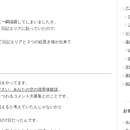
ア
一瞬躊躇してしまいましたさ。
日記エリアに貼っていたので、
ゲ
して日記エリアと３つの絵置き場が出来て
漫
U
牙
軍
画をやってます。
雑
ださい、あなたの空の境界体験談
」
つわるコメント大募集とのことです。
えると考えていたんじゃないかと
お
の7日だったんです。
＠