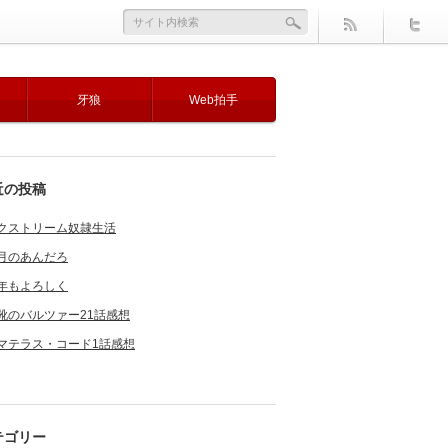
牙狼
Web拍手
近の投稿
クストリーム奴隷生活
月のあんだろ
年もよろしく
靴のバルツァー21話感想
マテラス・コード1話感想
テゴリー