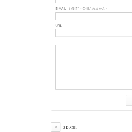
E-MAIL
( 必須 ) - 公開されません -
URL
３D犬凛。