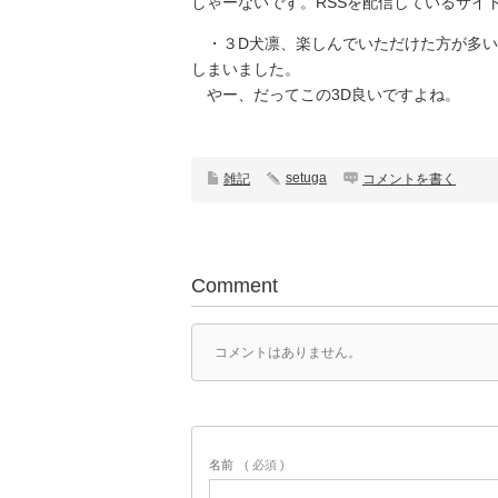
しゃーないです。RSSを配信しているサイ
・３D犬凛、楽しんでいただけた方が多い
しまいました。
やー、だってこの3D良いですよね。
setuga
雑記
コメントを書く
Comment
コメントはありません。
名前
( 必須 )