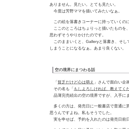
ありません。見たい。とても見たい。
今度は芳野ママを描いてみたいなぁ。
この絵を落書きコーナーに持っていくのに
ここのところはちょりっと描いたものを、
思わずそうやりかけたのです。
このままいくと、Galleryと落書き、そ
しまうことになるなぁ。あまり良くない。
空の境界にまつわる話
「
貧乏だけど心は萌え
」さんで面白い企
その名も「
もしよろしければ、教えてく
品薄完売続出の空の境界ですが、入手にま
多くの方は、発売日に一般書店で普通に買
思うんですよね。私もそうでした。
実を申せば、予約を入れたのは発売日前日