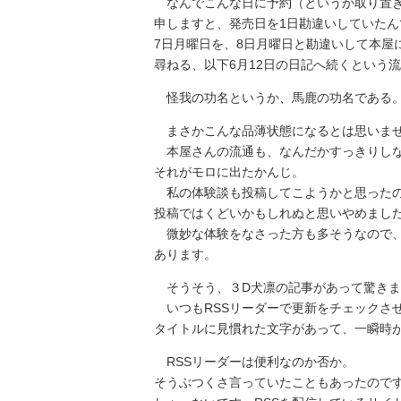
なんでこんな日に予約（というか取り置き
申しますと、発売日を1日勘違いしていたん
7日月曜日を、8日月曜日と勘違いして本屋
尋ねる、以下6月12日の日記へ続くという
怪我の功名というか、馬鹿の功名である
まさかこんな品薄状態になるとは思いま
本屋さんの流通も、なんだかすっきりしな
それがモロに出たかんじ。
私の体験談も投稿してこようかと思ったの
投稿ではくどいかもしれぬと思いやめまし
微妙な体験をなさった方も多そうなので、
あります。
そうそう、３D犬凛の記事があって驚きま
いつもRSSリーダーで更新をチェックさ
タイトルに見慣れた文字があって、一瞬時が
RSSリーダーは便利なのか否か。
そうぶつくさ言っていたこともあったので