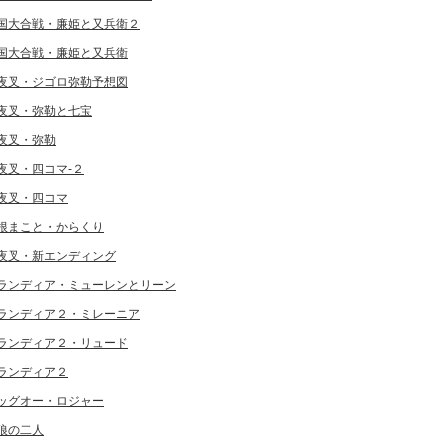
国大合戦・廉姫と又兵衛２
国大合戦・廉姫と又兵衛
夜叉・ジゴロ弥勒予想図
夜叉・弥勒と七宝
夜叉・弥勒
夜叉・四コマ-２
夜叉・四コマ
根まこと・からくり
夜叉・新エンディング
ランディア・ミューレンとリーン
ランディア２・ミレーニア
ランディア２・リュード
ランディア２
ッグオー・ロジャー
狼の二人