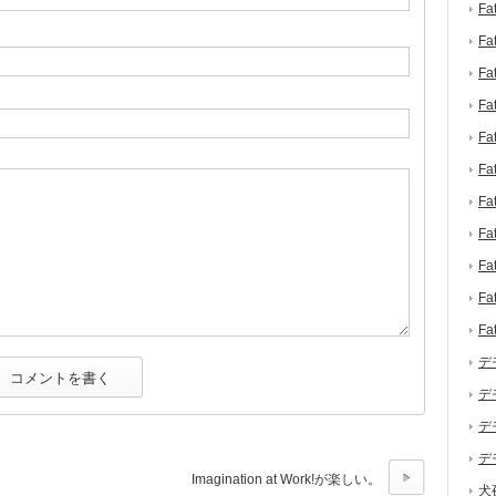
F
F
F
F
F
F
F
F
F
F
F
デ
デ
デ
デ
Imagination at Work!が楽しい。
犬