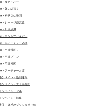
ate・犬セイバー
ate・朝の紅茶？
ate・柳洞寺幼稚園
ate・ジャージ祭支援
ate・川原泉風
ate・白シャツセイバー
ate・黒アーチャーvs凛
ate・弓凛漫画２
ate・弓凛プリン
ate・弓凛漫画
ate・アーチャーと凛
モンベイン・性別逆転
モンベイン・大十字九郎
モンベイン・アル
モンベイン・執事
夜叉・疑惑改ダッシュ塗り絵