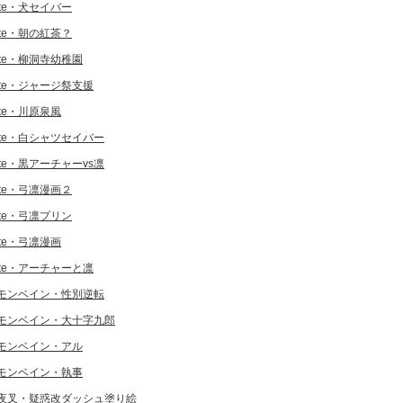
ate・犬セイバー
ate・朝の紅茶？
ate・柳洞寺幼稚園
ate・ジャージ祭支援
ate・川原泉風
ate・白シャツセイバー
ate・黒アーチャーvs凛
ate・弓凛漫画２
ate・弓凛プリン
ate・弓凛漫画
ate・アーチャーと凛
モンベイン・性別逆転
モンベイン・大十字九郎
モンベイン・アル
モンベイン・執事
夜叉・疑惑改ダッシュ塗り絵