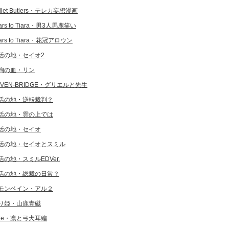
llet Butlers・テレカ妄想漫画
ars to Tiara・男3人馬鹿笑い
ars to Tiara・花冠アロウン
活の地・セイオ2
狗の血・リン
EVEN-BRIDGE・グリエルと先生
活の地・逆転裁判？
活の地・雲の上では
活の地・セイオ
活の地・セイオとスミル
活の地・スミルEDVer.
活の地・総裁の日常？
モンベイン・アル２
り姫・山鹿青磁
ate・凛と弓犬耳編