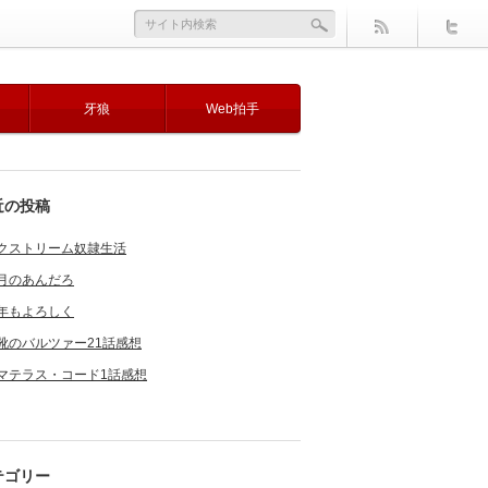
牙狼
Web拍手
近の投稿
クストリーム奴隷生活
月のあんだろ
年もよろしく
靴のバルツァー21話感想
マテラス・コード1話感想
テゴリー