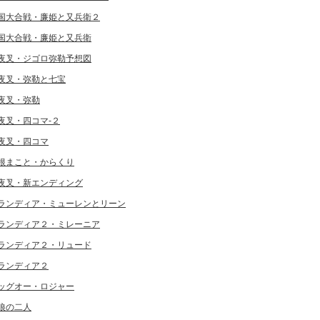
国大合戦・廉姫と又兵衛２
国大合戦・廉姫と又兵衛
夜叉・ジゴロ弥勒予想図
夜叉・弥勒と七宝
夜叉・弥勒
夜叉・四コマ-２
夜叉・四コマ
根まこと・からくり
夜叉・新エンディング
ランディア・ミューレンとリーン
ランディア２・ミレーニア
ランディア２・リュード
ランディア２
ッグオー・ロジャー
狼の二人