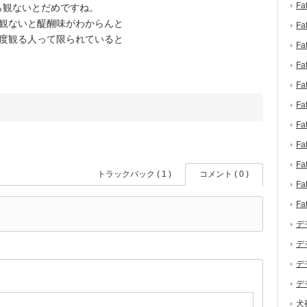
F
ら観ないとだめですね。
度観ないと醍醐味がわからんと
F
2度観る人って限られていると
F
F
F
F
F
F
F
トラックバック ( 1 )
コメント ( 0 )
F
F
デ
デ
デ
デ
犬