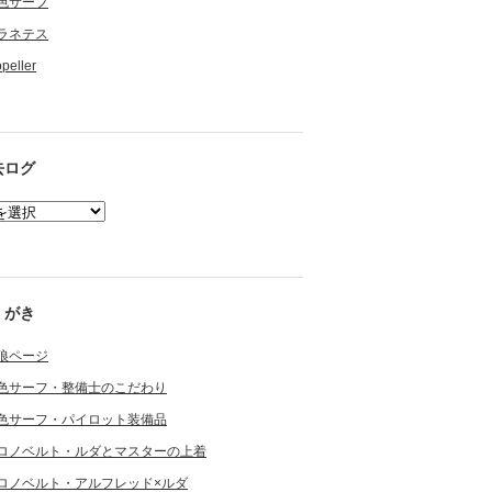
色サーフ
ラネテス
opeller
去ログ
くがき
狼ページ
色サーフ・整備士のこだわり
色サーフ・パイロット装備品
ロノベルト・ルダとマスターの上着
ロノベルト・アルフレッド×ルダ