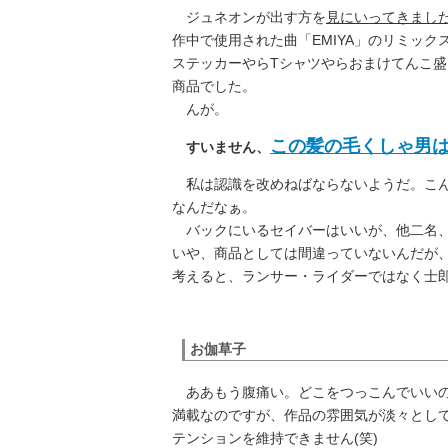
ジュネオンが出す方を
見にいってきまし
作中で使用された曲「EMIYA」のリミック
ステッカーやらTシャツやらおまけてんこ盛
商品でした。
んが。
この髪の毛くしゃ男
すいません、
私は認識を改めねばならないようだ。こん
なんだなぁ。
バックにいるセイバーはいいが、他二名、
いや、商品としては間違っていないんだが、
考えると、ランサー・ライダーではなく士
お伽草子
ああもう腹痛い。どこをつっこんでいいの
満載なのですが、作品の雰囲気が淡々とし
テンションを維持できません(笑)