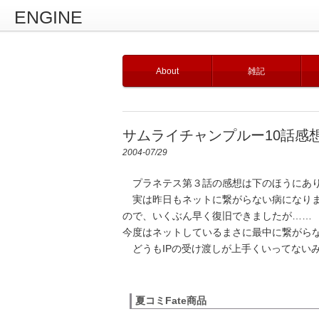
ENGINE
About
雑記
サムライチャンプルー10話感
2004-07/29
プラネテス第３話の感想は下のほうにあ
実は昨日もネットに繋がらない病になりま
ので、いくぶん早く復旧できましたが……
今度はネットしているまさに最中に繋がらな
どうもIPの受け渡しが上手くいってない
夏コミFate商品