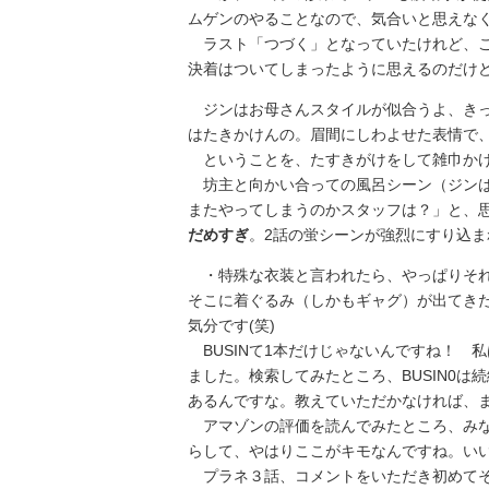
ムゲンのやることなので、気合いと思えなく
ラスト「つづく」となっていたけれど、こ
決着はついてしまったように思えるのだけ
ジンはお母さんスタイルが似合うよ、きっ
はたきかけんの。眉間にしわよせた表情で
ということを、たすきがけをして雑巾かけ
坊主と向かい合っての風呂シーン（ジンは
またやってしまうのかスタッフは？」と、
だめすぎ
。2話の蛍シーンが強烈にすり込ま
・特殊な衣装と言われたら、やっぱりそれ
そこに着ぐるみ（しかもギャグ）が出てき
気分です(笑)
BUSINて1本だけじゃないんですね！ 私
ました。検索してみたところ、BUSIN0は
あるんですな。教えていただかなければ、ま
アマゾンの評価を読んでみたところ、みな
らして、やはりここがキモなんですね。い
プラネ３話、コメントをいただき初めてそ