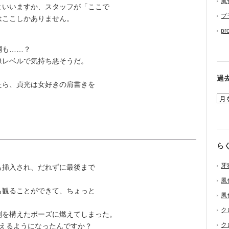
風
いいますか、スタッフが「ここで
プ
はここしかありません。
pr
綱も……？
像レベルで気持ち悪そうだ。
過
ら、貞光は女好きの肩書きを
ら
。
牙
も挿入され、だれずに最後まで
風
観ることができて、ちょっと
風
ク
を構えたポーズに燃えてしまった。
ク
使えるようになったんですか？