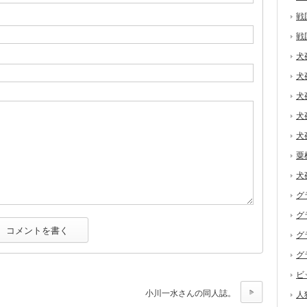
戦
戦
犬
犬
犬
犬
犬
粟
犬
グ
グ
グ
グ
ビ
小川一水さんの同人誌。
人