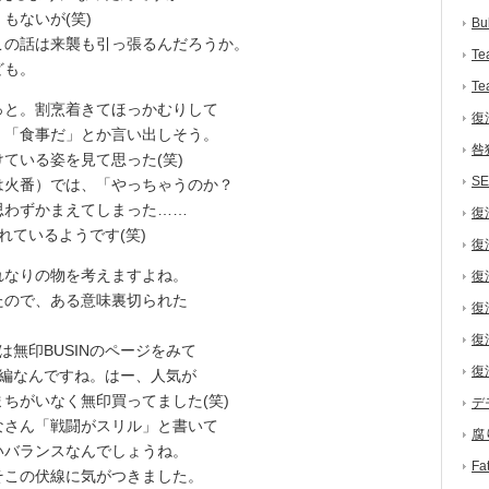
もないが(笑)
Bu
の話は来襲も引っ張るんだろうか。
Te
ども。
Te
と。割烹着きてほっかむりして
復
、「食事だ」とか言い出しそう。
咎
ている姿を見て思った(笑)
S
火番）では、「やっちゃうのか？
思わずかまえてしまった……
復
れているようです(笑)
復
なりの物を考えますよね。
復
たので、ある意味裏切られた
復
復
は無印BUSINのページをみて
復
続編なんですね。はー、人気が
ちがいなく無印買ってました(笑)
デ
さん「戦闘がスリル」と書いて
腐
いバランスなんでしょうね。
F
この伏線に気がつきました。