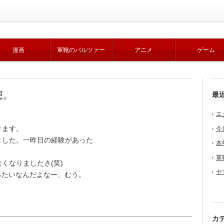
漫画
軍靴のバルツァー
アニメ
ゲーム
想。
最
エ
ります。
今
した。一昨日の経験があった
本
軍
くなりましたさ(笑)
ヤ
みたいなんだよなー、むう。
カ