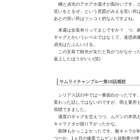
綱と貞光のアホアホ漫才が面白いです。と
笑いをとるぜ」という意図がみえる笑い所
あとの笑い所はツッコミ的なんですよね。
来週は女装有りってまじですか？ つ、
ギャグとかいうレベルではなくて、迷惑画
貞光はたぶんいける。
この女装で頼光が女だと気がつかなかった
返上したほうがいい(笑)
サムライチャンプルー第10話感想
シリアス話の中では一番面白かったです
変わった話しではないのですが、萌え要所
視聴できました。
適度のギャグを交えつつ、ムゲンの本気も
キャラクタが掘り下がったかな。
殺陣もかっこよかったです。敵キャラが剣
つーか、1ヵ月の修業でムゲンも波動拳が