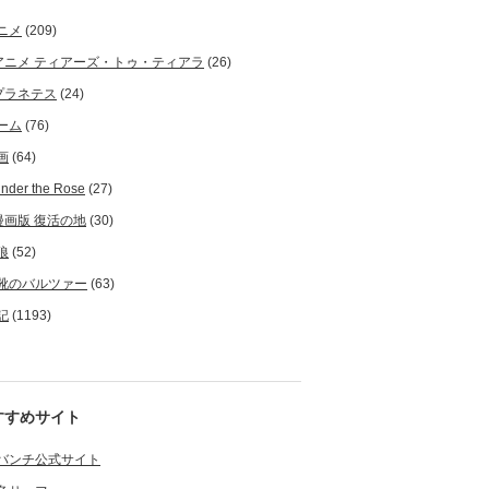
ニメ
(209)
アニメ ティアーズ・トゥ・ティアラ
(26)
プラネテス
(24)
ーム
(76)
画
(64)
nder the Rose
(27)
漫画版 復活の地
(30)
狼
(52)
靴のバルツァー
(63)
記
(1193)
すすめサイト
バンチ公式サイト