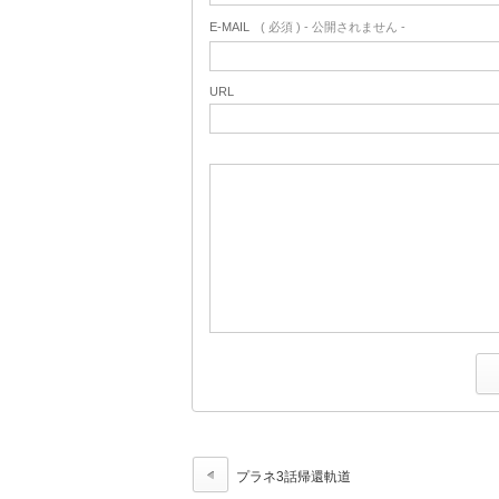
E-MAIL
( 必須 ) - 公開されません -
URL
プラネ3話帰還軌道