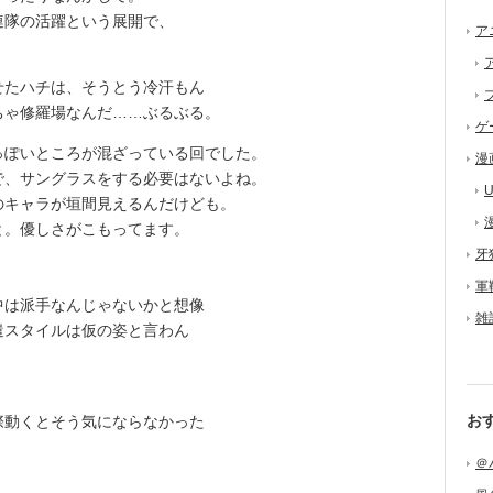
隊の活躍という展開で、
ア
せたハチは、そうとう冷汗もん
ちゃ修羅場なんだ……ぶるぶる。
ゲ
ぽいところが混ざっている回でした。
漫
で、サングラスをする必要はないよね。
U
キャラが垣間見えるんだけども。
。優しさがこもってます。
牙
軍
は派手なんじゃないかと想像
雑
遣スタイルは仮の姿と言わん
お
動くとそう気にならなかった
＠