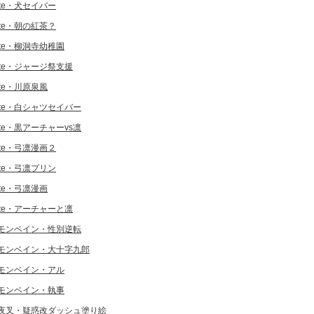
ate・犬セイバー
ate・朝の紅茶？
ate・柳洞寺幼稚園
ate・ジャージ祭支援
ate・川原泉風
ate・白シャツセイバー
ate・黒アーチャーvs凛
ate・弓凛漫画２
ate・弓凛プリン
ate・弓凛漫画
ate・アーチャーと凛
モンベイン・性別逆転
モンベイン・大十字九郎
モンベイン・アル
モンベイン・執事
夜叉・疑惑改ダッシュ塗り絵