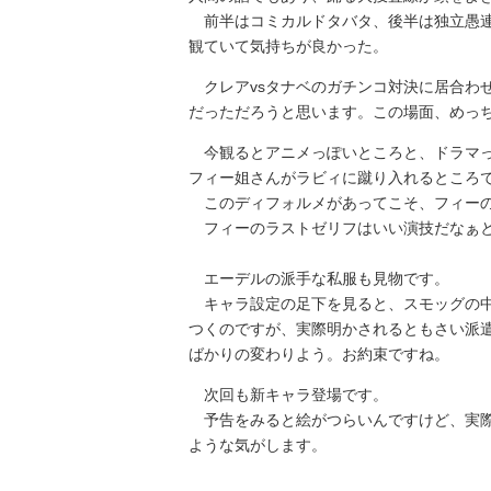
前半はコミカルドタバタ、後半は独立愚連
観ていて気持ちが良かった。
クレアvsタナベのガチンコ対決に居合わ
だっただろうと思います。この場面、めっ
今観るとアニメっぽいところと、ドラマっ
フィー姐さんがラビィに蹴り入れるところ
このディフォルメがあってこそ、フィーの
フィーのラストゼリフはいい演技だなぁと
エーデルの派手な私服も見物です。
キャラ設定の足下を見ると、スモッグの中
つくのですが、実際明かされるともさい派
ばかりの変わりよう。お約束ですね。
次回も新キャラ登場です。
予告をみると絵がつらいんですけど、実際
ような気がします。