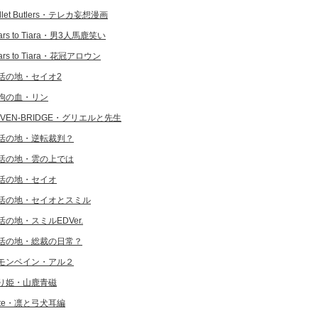
llet Butlers・テレカ妄想漫画
ars to Tiara・男3人馬鹿笑い
ars to Tiara・花冠アロウン
活の地・セイオ2
狗の血・リン
EVEN-BRIDGE・グリエルと先生
活の地・逆転裁判？
活の地・雲の上では
活の地・セイオ
活の地・セイオとスミル
活の地・スミルEDVer.
活の地・総裁の日常？
モンベイン・アル２
り姫・山鹿青磁
ate・凛と弓犬耳編