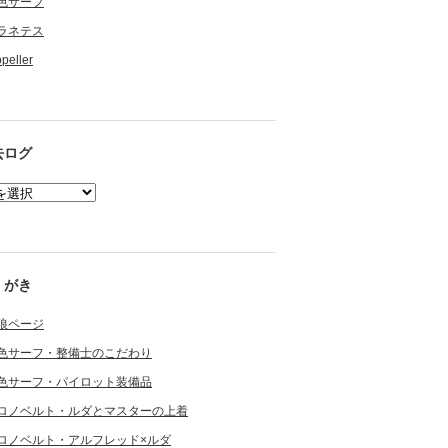
色サーフ
ラネテス
opeller
去ログ
くがき
狼ページ
色サーフ・整備士のこだわり
色サーフ・パイロット装備品
ロノベルト・ルダとマスターの上着
ロノベルト・アルフレッド×ルダ