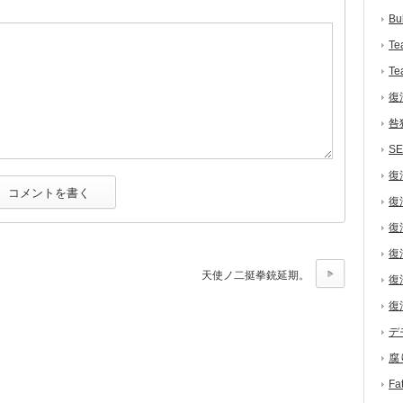
Bu
Te
Te
復
咎
S
復
復
復
復
天使ノ二挺拳銃延期。
復
復
デ
腐
F