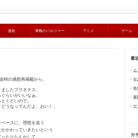
漫画
軍靴のバルツァー
アニメ
ゲーム
最
エ
送時の感想再掲載から。
今
本
ましたプラネテス。
るぐらいがいいなぁ、
軍
るとくどいので。
どうなってんだよ、おい！」
ヤ
ベースに、理想を追う
にかかわっていきたいという
カ
ぎったりなんかして。