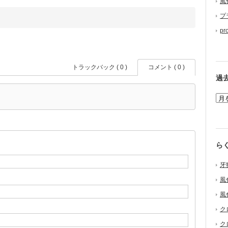
風
プ
pr
トラックバック ( 0 )
コメント ( 0 )
過
ら
牙
風
風
ク
ク