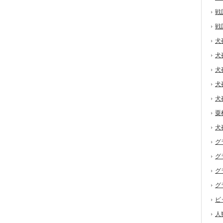
戦
戦
犬
犬
犬
犬
犬
粟
犬
グ
グ
グ
グ
ビ
人