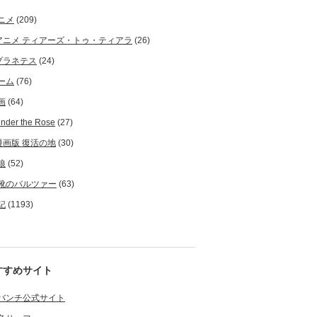
ニメ
(209)
アニメ ティアーズ・トゥ・ティアラ
(26)
プラネテス
(24)
ーム
(76)
画
(64)
nder the Rose
(27)
漫画版 復活の地
(30)
狼
(52)
靴のバルツァー
(63)
記
(1193)
すすめサイト
バンチ公式サイト