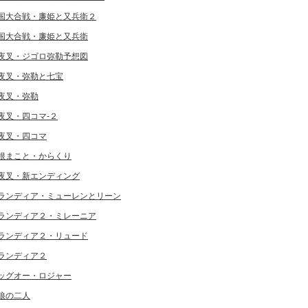
国大合戦・廉姫と又兵衛２
国大合戦・廉姫と又兵衛
夜叉・ジゴロ弥勒予想図
夜叉・弥勒と七宝
夜叉・弥勒
夜叉・四コマ-２
夜叉・四コマ
根まこと・からくり
夜叉・新エンディング
ランディア・ミューレンとリーン
ランディア２・ミレーニア
ランディア２・リュード
ランディア２
ッグオー・ロジャー
狼の二人