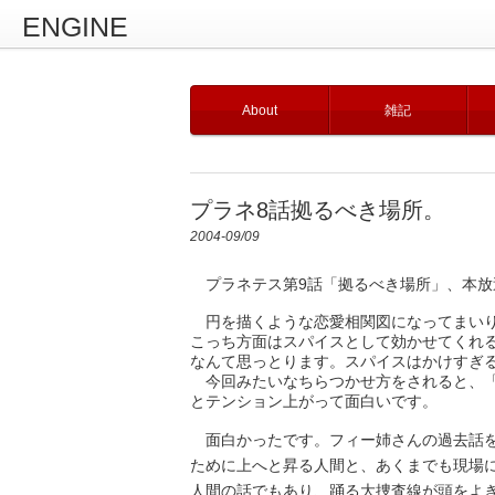
ENGINE
About
雑記
プラネ8話拠るべき場所。
2004-09/09
プラネテス第9話「拠るべき場所」、本放
円を描くような恋愛相関図になってまいり
こっち方面はスパイスとして効かせてくれ
なんて思っとります。スパイスはかけすぎ
今回みたいなちらつかせ方をされると、「
とテンション上がって面白いです。
面白かったです。フィー姉さんの過去話を
ために上へと昇る人間と、あくまでも現場
人間の話でもあり、踊る大捜査線が頭をよ