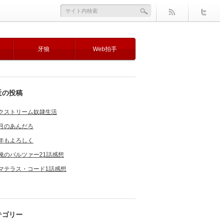
牙狼
Web拍手
近の投稿
クストリーム奴隷生活
月のあんだろ
年もよろしく
靴のバルツァー21話感想
マテラス・コード1話感想
テゴリー