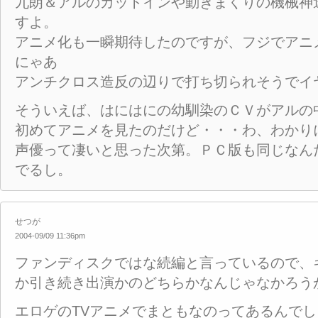
九朗＆アルのカットインや動きまくりの機械神
すよ。
アニメ化も一瞬期待したのですが、フジでアニ
にゃあ
アンチクロス造反の辺りで打ち切られそうでイ
そういえば、はにはにの幼馴染のＣＶがアルの
初めてアニメを見たのだけど・・・わ、わかり
声優って凄いと思った次第。ＰＣ版も同じなん
でるし。
せつが
2004-09/09 11:36pm
ファンディスクではな続編と言っているので、
か引き続き出演かのどちらかなんじゃなかろう
エロゲのTVアニメでまともなのってあるんで