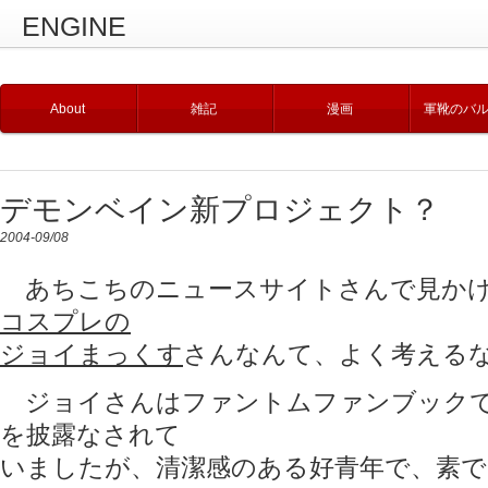
ENGINE
About
雑記
漫画
軍靴のバ
デモンベイン新プロジェクト？
2004-09/08
あちこちのニュースサイトさんで見か
コスプレの
ジョイまっくす
さんなんて、よく考える
ジョイさんはファントムファンブックで
を披露なされて
いましたが、清潔感のある好青年で、素で