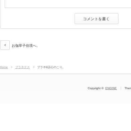
お伽草子佳境へ。
Home
プラネテス
プラネ9話心のこり。
Copyright ©
ENGINE
The