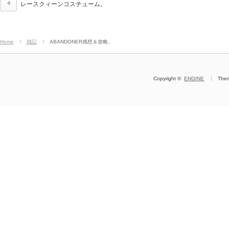
レースクィーンコスチューム。
Home
雑記
ABANDONER感想＆攻略。
Copyright ©
ENGINE
The