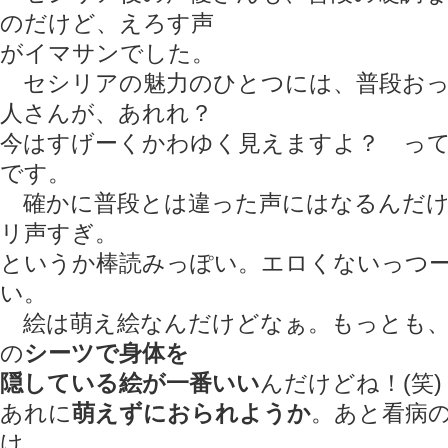
のだけど、えろす声
がイマサンでした。
セシリアの魅力のひとつには、普段おっ
人さんが、あれれ？
今はすげーくかわゆく見えますよ？ っ
です。
確かに普段とは違った声にはなるんだけ
リ声すぎ。
というか棒読みっぽい。エロくないっつ
い。
絵は萌え絵なんだけどなぁ。もっとも、
の
シーツで身体を
隠している絵が一番いい
んだけどね！(笑
あれに
萌えずにおられようか
。あと看病
け。