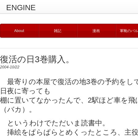
ENGINE
About
雑記
漫画
軍靴のバ
復活の日3巻購入。
2004-10/22
最寄りの本屋で復活の地3巻の予約をして
日夜に寄っても
棚に置いてなかったんで、2駅ほど車を飛
（バカ）。
というわけでただいま読書中。
挿絵をぱらぱらとめくったところ、主役