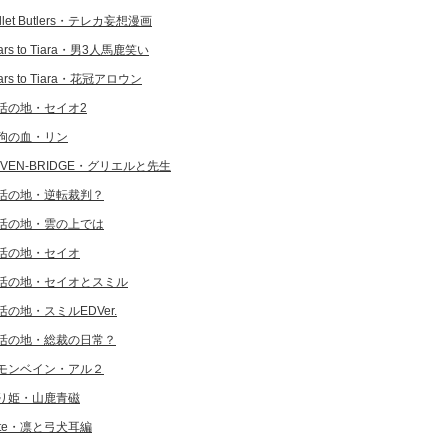
llet Butlers・テレカ妄想漫画
ars to Tiara・男3人馬鹿笑い
ars to Tiara・花冠アロウン
活の地・セイオ2
狗の血・リン
EVEN-BRIDGE・グリエルと先生
活の地・逆転裁判？
活の地・雲の上では
活の地・セイオ
活の地・セイオとスミル
活の地・スミルEDVer.
活の地・総裁の日常？
モンベイン・アル２
り姫・山鹿青磁
ate・凛と弓犬耳編