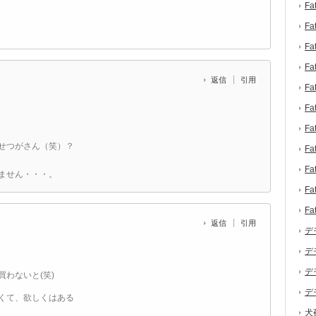
F
F
F
F
返信
引用
F
F
F
せつがさん（笑）？
F
F
ません・・・。
F
F
返信
引用
デ
デ
デ
わないと(笑)
デ
くて、欲しくはある
犬