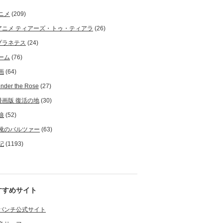
ニメ
(209)
アニメ ティアーズ・トゥ・ティアラ
(26)
プラネテス
(24)
ーム
(76)
画
(64)
nder the Rose
(27)
漫画版 復活の地
(30)
狼
(52)
靴のバルツァー
(63)
記
(1193)
すすめサイト
バンチ公式サイト