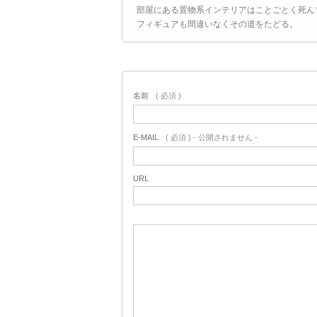
部屋にある置物系インテリアはことごとく死ん
フィギュアも間違いなくその道をたどる。
名前
( 必須 )
E-MAIL
( 必須 ) - 公開されません -
URL