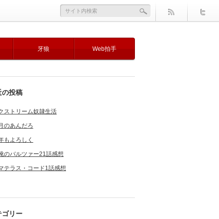
牙狼
Web拍手
近の投稿
クストリーム奴隷生活
月のあんだろ
年もよろしく
靴のバルツァー21話感想
マテラス・コード1話感想
テゴリー