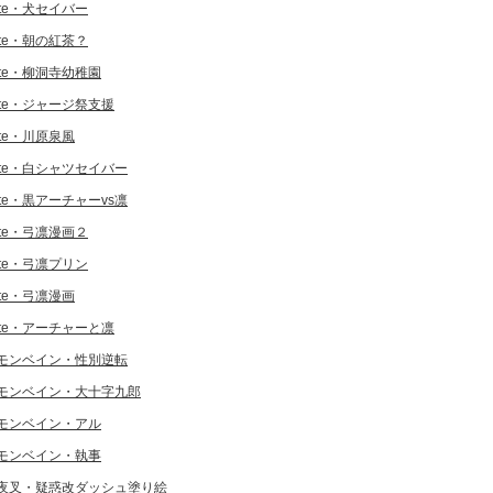
ate・犬セイバー
ate・朝の紅茶？
ate・柳洞寺幼稚園
ate・ジャージ祭支援
ate・川原泉風
ate・白シャツセイバー
ate・黒アーチャーvs凛
ate・弓凛漫画２
ate・弓凛プリン
ate・弓凛漫画
ate・アーチャーと凛
モンベイン・性別逆転
モンベイン・大十字九郎
モンベイン・アル
モンベイン・執事
夜叉・疑惑改ダッシュ塗り絵