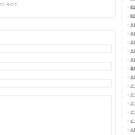
でいるので、
戦
戦
犬
犬
犬
犬
犬
粟
犬
グ
グ
グ
グ
ビ
人