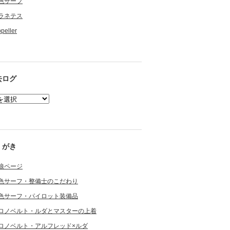
色サーフ
ラネテス
opeller
去ログ
くがき
狼ページ
色サーフ・整備士のこだわり
色サーフ・パイロット装備品
ロノベルト・ルダとマスターの上着
ロノベルト・アルフレッド×ルダ