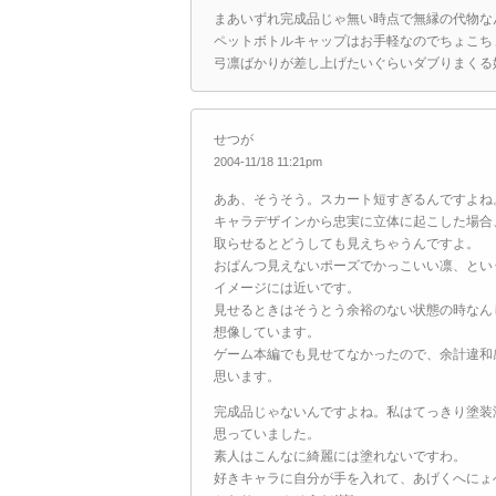
まあいずれ完成品じゃ無い時点で無縁の代物な
ペットボトルキャップはお手軽なのでちょこち
弓凛ばかりが差し上げたいぐらいダブりまくる
せつが
2004-11/18 11:21pm
ああ、そうそう。スカート短すぎるんですよね
キャラデザインから忠実に立体に起こした場合
取らせるとどうしても見えちゃうんですよ。
おぱんつ見えないポーズでかっこいい凛、とい
イメージには近いです。
見せるときはそうとう余裕のない状態の時なん
想像しています。
ゲーム本編でも見せてなかったので、余計違和
思います。
完成品じゃないんですよね。私はてっきり塗装
思っていました。
素人はこんなに綺麗には塗れないですわ。
好きキャラに自分が手を入れて、あげくへにょ