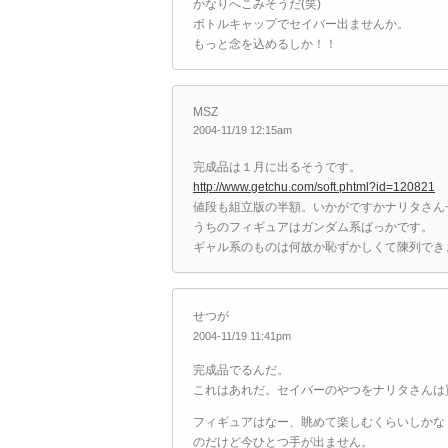
かなりへこみそうだ(笑)
ボトルキャップでセイバー出ませんか。
もっと念を込めるしか！！
MSZ
2004-11/19 12:15am
完成品は１月に出るそうです。
http://www.getchu.com/soft.phtml?id=120821
値段も組立版の半額。いかがですかナリタさん
うちのフィギュアはガンダム系ばっかです。
ギャル系のものは何故か恥ずかしくて陳列でき
せつが
2004-11/19 11:41pm
完成品でるんだ。
これはあれだ。セイバーのやつをナリタさんは買
フィギュアはなー、眺めて楽しむくらいしかな
のだけど今ひとつ手が出ません。