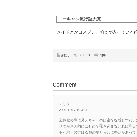
ユーキャン流行語大賞
メイドとかコスプレ、萌えが
入っている
(
setuga
雑記
4件
Comment
ナリタ
2004-11/17 10:34pm
立体化の際に見えちゃうのは宿命な感じすね。
せつがさん的にはせめて覗き込まなければ見え
セイバーの方は衣類の翻り具合に勢いがあって