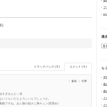
風
プ
pr
笑)
過
トラックバック ( 0 )
コメント ( 4 )
ら
牙
返信
引用
風
風
短すぎるんだ＜凛
ク
ないぐらいだとよろしいんでしょうか。
素敵ですね。あと腕の細さに胸キュン(変態め)
ク