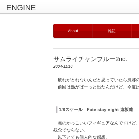
ENGINE
About
雑記
サムライチャンプルー2nd.
2004-11/16
疲れがとれないんだと思っていたら風邪
前回は熱がばーっと出たんだけど、今度
1/8スケール Fate stay night 遠坂凛
凛の
かっこいいフィギュア
なんですけど
残念でならない。
以下とても個人的な感想。