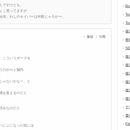
んですけども。
Bu
ょこ買ってますが
Te
始末。わしのセイバーは何処じゃろかー。
Te
復
返信
引用
咎
S
。
復
、こういうポーズを
復
うのがｍｙ脳内
復
じゃないかなー、と
復
復
感を覚えるのだと
復
デ
済みなのだと
腐
F
へにょになった暁には