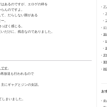
はあるのですが、エロゲの枠を
ア
いらんのですよ。
て、だらしない隙がある
なー。
物っぽく感じる。
ゲ
いだけに、残念なのでありました。
漫
U
牙
軍
うです
。
雑
の再放送も行われるので
。
主にギャグとジンの女話。
お
てしまいました。
＠