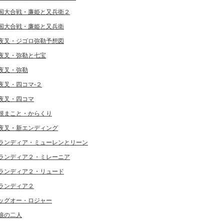
国大合戦・廉姫と又兵衛２
国大合戦・廉姫と又兵衛
夜叉・ジゴロ弥勒予想図
夜叉・弥勒と七宝
夜叉・弥勒
夜叉・四コマ-２
夜叉・四コマ
根まこと・からくり
夜叉・新エンディング
ランディア・ミューレンとリーン
ランディア２・ミレーニア
ランディア２・リュード
ランディア２
ッグオー・ロジャー
狼の二人