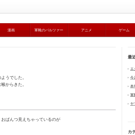
漫画
軍靴のバルツァー
アニメ
ゲーム
最
エ
のようでした。
今
は喉からきた。
本
軍
ヤ
、おぱんつ見えちゃっているのが
カ