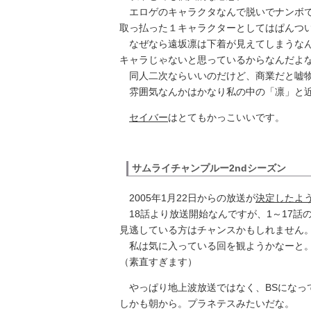
エロゲのキャラクタなんで脱いでナンボで
取っ払った１キャラクターとしてはぱんつ
なぜなら遠坂凛は下着が見えてしまうなん
キャラじゃないと思っているからなんだよ
同人二次ならいいのだけど、商業だと嘘
雰囲気なんかはかなり私の中の「凛」と近
セイバー
はとてもかっこいいです。
サムライチャンプルー2ndシーズン
2005年1月22日からの放送が
決定したよ
18話より放送開始なんですが、1～17話
見逃している方はチャンスかもしれません
私は気に入っている回を観ようかなーと。
（素直すぎます）
やっぱり地上波放送ではなく、BSになっ
しかも朝から。プラネテスみたいだな。