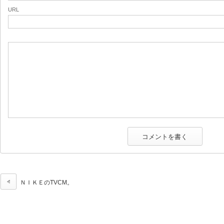
URL
ＮＩＫＥのTVCM。