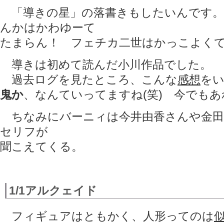
「導きの星」の落書きもしたいんです。
んかはかわゆーて
たまらん！ フェチカ二世はかっこよく
導きは初めて読んだ小川作品でした。
過去ログを見たところ、こんな
感想
を
鬼か
、なんていってますね(笑) 今でも
ちなみにバーニィは今井由香さんや金田
セリフが
聞こえてくる。
1/1アルクェイド
フィギュアはともかく、人形ってのは