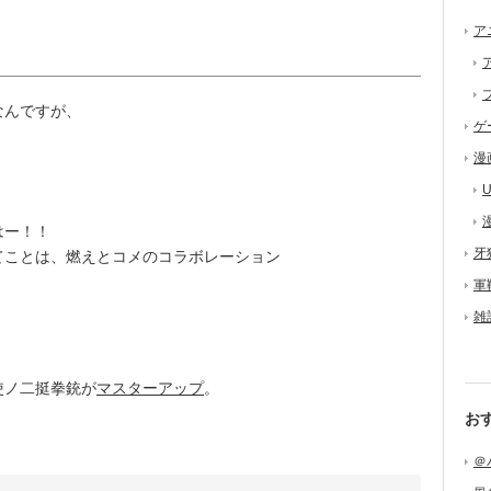
ア
なんですが、
ゲ
漫
U
はー！！
牙
てことは、燃えとコメのコラボレーション
軍
雑
使ノ二挺拳銃が
マスターアップ
。
お
＠