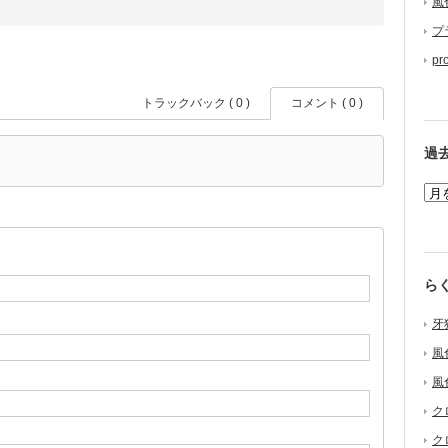
風
プ
pr
トラックバック ( 0 )
コメント ( 0 )
過
ら
牙
風
風
ク
ク