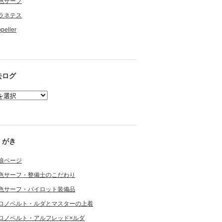
色サーフ
ラネテス
opeller
去ログ
くがき
狼ページ
色サーフ・整備士のこだわり
色サーフ・パイロット装備品
ロノベルト・ルダとマスターの上着
ロノベルト・アルフレッド×ルダ