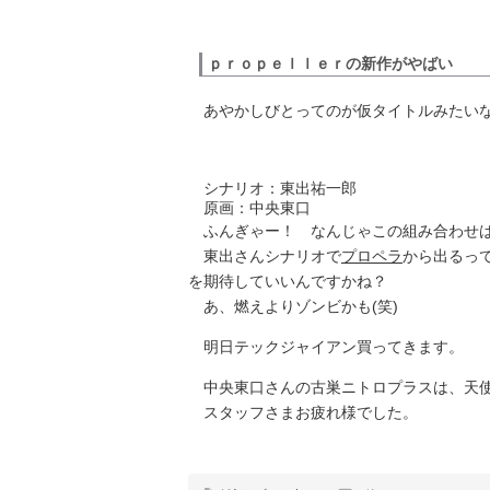
ｐｒｏｐｅｌｌｅｒの新作がやばい
あやかしびとってのが仮タイトルみたい
シナリオ：東出祐一郎
原画：中央東口
ふんぎゃー！ なんじゃこの組み合わせ
東出さんシナリオで
プロペラ
から出るっ
を期待していいんですかね？
あ、燃えよりゾンビかも(笑)
明日テックジャイアン買ってきます。
中央東口さんの古巣ニトロプラスは、天
スタッフさまお疲れ様でした。