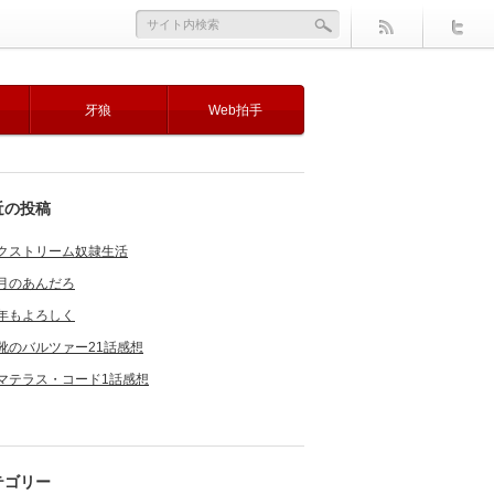
牙狼
Web拍手
近の投稿
クストリーム奴隷生活
月のあんだろ
年もよろしく
靴のバルツァー21話感想
マテラス・コード1話感想
テゴリー