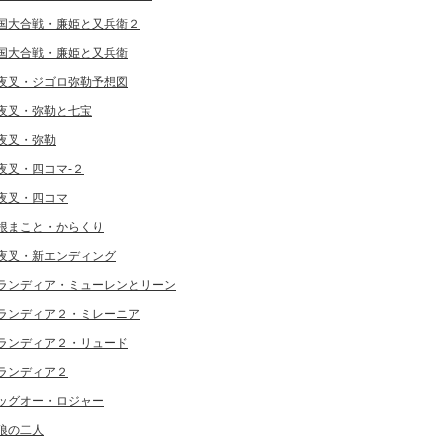
国大合戦・廉姫と又兵衛２
国大合戦・廉姫と又兵衛
夜叉・ジゴロ弥勒予想図
夜叉・弥勒と七宝
夜叉・弥勒
夜叉・四コマ-２
夜叉・四コマ
根まこと・からくり
夜叉・新エンディング
ランディア・ミューレンとリーン
ランディア２・ミレーニア
ランディア２・リュード
ランディア２
ッグオー・ロジャー
狼の二人