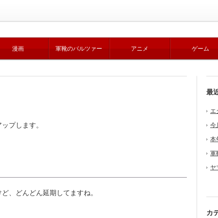
漫画
軍靴のバルツァー
アニメ
ゲーム
最
エ
アップします。
今
本
軍
ヤ
ど、どんどん延期してますね。
カ