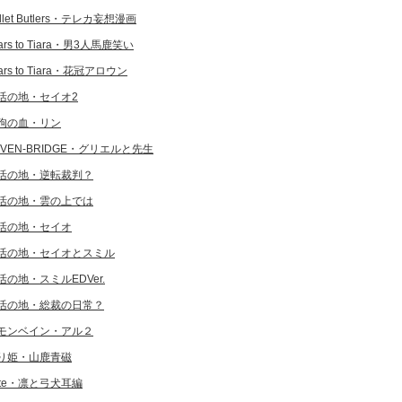
llet Butlers・テレカ妄想漫画
ars to Tiara・男3人馬鹿笑い
ars to Tiara・花冠アロウン
活の地・セイオ2
狗の血・リン
EVEN-BRIDGE・グリエルと先生
活の地・逆転裁判？
活の地・雲の上では
活の地・セイオ
活の地・セイオとスミル
活の地・スミルEDVer.
活の地・総裁の日常？
モンベイン・アル２
り姫・山鹿青磁
ate・凛と弓犬耳編