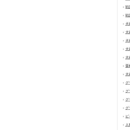
戦
戦
犬
犬
犬
犬
犬
粟
犬
グ
グ
グ
グ
ビ
人