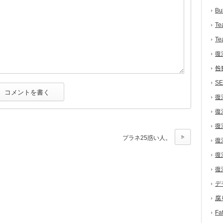
Bu
Te
Te
復
咎
S
復
復
復
プラネ25惑い人。
復
復
復
デ
腐
F