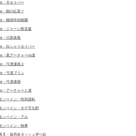
ate・犬セイバー
ate・朝の紅茶？
ate・柳洞寺幼稚園
ate・ジャージ祭支援
ate・川原泉風
ate・白シャツセイバー
ate・黒アーチャーvs凛
ate・弓凛漫画２
ate・弓凛プリン
ate・弓凛漫画
ate・アーチャーと凛
モンベイン・性別逆転
モンベイン・大十字九郎
モンベイン・アル
モンベイン・執事
夜叉・疑惑改ダッシュ塗り絵