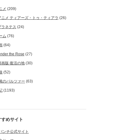
ニメ
(209)
アニメ ティアーズ・トゥ・ティアラ
(26)
プラネテス
(24)
ーム
(76)
画
(64)
nder the Rose
(27)
漫画版 復活の地
(30)
狼
(52)
靴のバルツァー
(63)
記
(1193)
すすめサイト
バンチ公式サイト