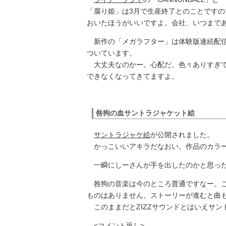
「腐り姫」は3月で生産終了とのことです
おいたほうがいいですよ。会社、いつまであ
新作の「メガラフター」は体験版連続配信
ついています。
大丈夫なのかー。心配だ。色々ありすぎて
できなくなってきてますよ。
咎狗の血サントラジャケット絵
サントラジャケ絵
が公開されました。
かっこいいアキラだなおい。作品のカラー
一瞬にしーさんが手を出したのかと思っ
咎狗の音楽は今のところ普通ですなー。こ
ものはありません。ストーリーが進むと曲
このままだとZIZZサウンドとはいえサン
<コメント返し>