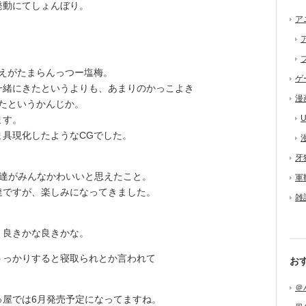
発動にてしょんぼり。
ア
。
えがたまらんっつー塩梅。
ゲ
緒にきたというよりも、あまりのかっこよき
漫
たというかんじか。
U
ます。
ま具現化したようなCGでした。
牙
達がみんなかわいいと思えたこと。
軍
ですが、楽しみになってきました。
雑
良きかな良きかな。
っかりすると寝取られとか言われて
お
＠
屋では6月発売予定になってますね。