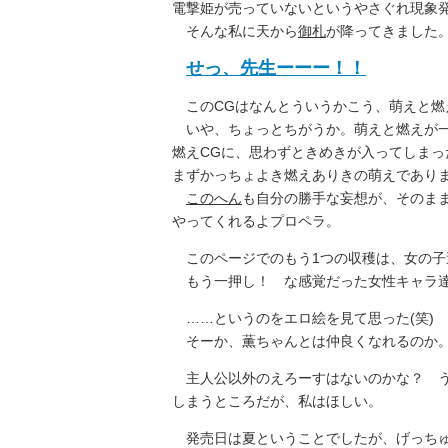
電撃姫が売っていないというやさぐれ現象
そんな私に天から
御札
が降ってきました
せっ、先生ーーー！！
このCGはなんとういうかこう、萌えと燃
いや、ちょっとちがうか。萌えと燃えが一
燃えCGに、思わずときめきが入ってしまっ
まずかっちょよき燃えありきの萌えであり
このへん
も自分の勝手な妄想が、そのま
やってくれるよプロペラ。
このページでのもう1つの収穫は、女の子
もう一押し！ な感覚だった女性キャラ達
……というのをエロ絵を見て思った(笑)
そーか、薫ちゃんとは仲良くなれるのか。
主人公以外のえろーすはないのかな？ う
しまうところだが、私はほしい。
発売日は夏ということでしたが、げっちゅ