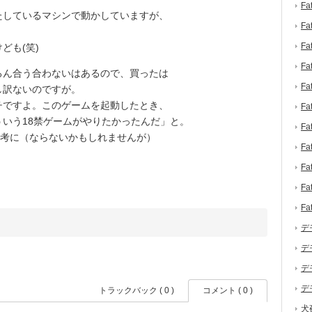
F
しているマシンで動かしていますが、
F
F
ども(笑)
F
ん合う合わないはあるので、買ったは
F
し訳ないのですが。
ですよ。このゲームを起動したとき、
F
いう18禁ゲームがやりたかったんだ」と。
F
参考に（ならないかもしれませんが）
F
F
F
F
デ
デ
デ
デ
トラックバック ( 0 )
コメント ( 0 )
犬