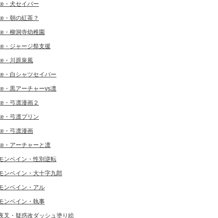
ate・犬セイバー
ate・朝の紅茶？
ate・柳洞寺幼稚園
ate・ジャージ祭支援
ate・川原泉風
ate・白シャツセイバー
ate・黒アーチャーvs凛
ate・弓凛漫画２
ate・弓凛プリン
ate・弓凛漫画
ate・アーチャーと凛
モンベイン・性別逆転
モンベイン・大十字九郎
モンベイン・アル
モンベイン・執事
夜叉・疑惑改ダッシュ塗り絵