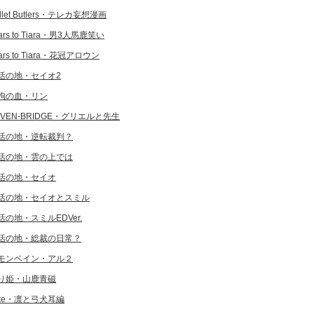
llet Butlers・テレカ妄想漫画
ars to Tiara・男3人馬鹿笑い
ars to Tiara・花冠アロウン
活の地・セイオ2
狗の血・リン
EVEN-BRIDGE・グリエルと先生
活の地・逆転裁判？
活の地・雲の上では
活の地・セイオ
活の地・セイオとスミル
活の地・スミルEDVer.
活の地・総裁の日常？
モンベイン・アル２
り姫・山鹿青磁
ate・凛と弓犬耳編