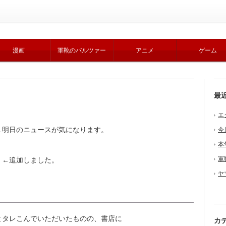
漫画
軍靴のバルツァー
アニメ
ゲーム
最
エ
明日のニュースが気になります。
今
本
軍
←追加しました。
ヤ
タレこんでいただいたものの、書店に
カ