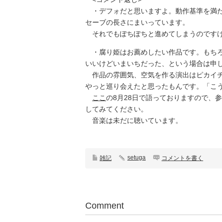
・デフォだと思いますよ。動作基準を満た
セーブの長さにまいっています。
それでもぽちぽちと進めてしまうのですけ
・腐り姫はお薦めしたい作品です。もちろ
いいけどいまいちだった、という場合は申
作品の雰囲気、空気を作る演出はピカイチ
やっと巡り会えたと思ったもんです。「こう
ここ
の8月28日で語っておりますので、
してみてください。
音楽は未だに聴いています。
setuga
雑記
コメントを書く
Comment