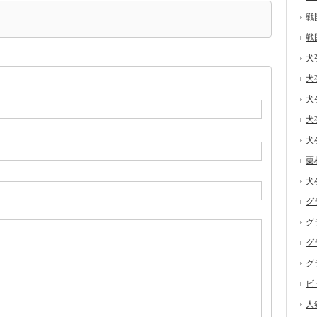
戦
戦
犬
犬
犬
犬
犬
粟
犬
グ
グ
グ
グ
ビ
人