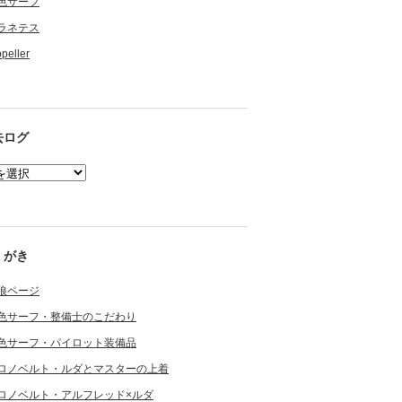
色サーフ
ラネテス
opeller
去ログ
くがき
狼ページ
色サーフ・整備士のこだわり
色サーフ・パイロット装備品
ロノベルト・ルダとマスターの上着
ロノベルト・アルフレッド×ルダ