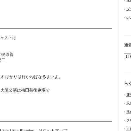
風
プ
pr
キャストは
過
／梶原善
俊二
ればかりは行かねばなるまいよ。
ら
、大阪公演は梅田芸術劇場で
牙
風
風
ク
ク
tle Little Election」はロットアップ、