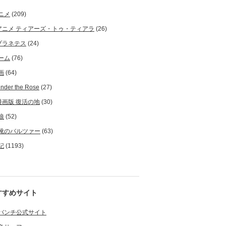
ニメ
(209)
アニメ ティアーズ・トゥ・ティアラ
(26)
プラネテス
(24)
ーム
(76)
画
(64)
nder the Rose
(27)
漫画版 復活の地
(30)
狼
(52)
靴のバルツァー
(63)
記
(1193)
すすめサイト
バンチ公式サイト