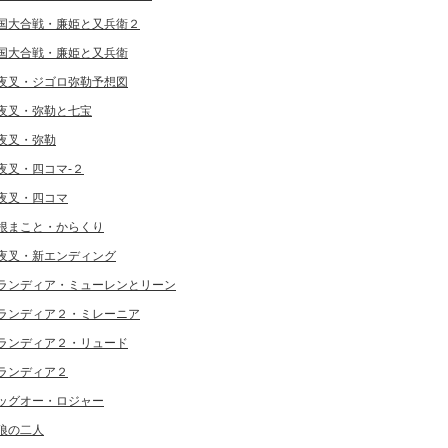
国大合戦・廉姫と又兵衛２
国大合戦・廉姫と又兵衛
夜叉・ジゴロ弥勒予想図
夜叉・弥勒と七宝
夜叉・弥勒
夜叉・四コマ-２
夜叉・四コマ
根まこと・からくり
夜叉・新エンディング
ランディア・ミューレンとリーン
ランディア２・ミレーニア
ランディア２・リュード
ランディア２
ッグオー・ロジャー
狼の二人