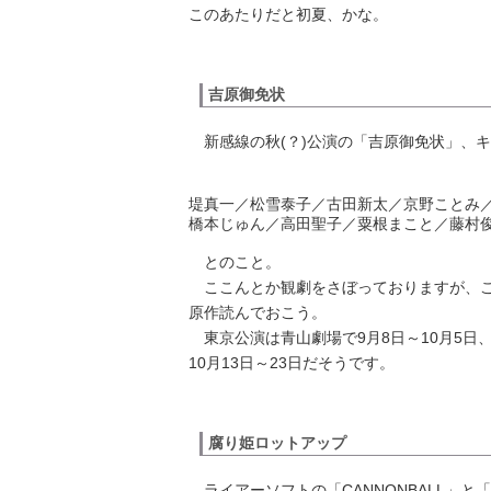
このあたりだと初夏、かな。
吉原御免状
新感線の秋(？)公演の「吉原御免状」、
堤真一／松雪泰子／古田新太／京野ことみ
橋本じゅん／高田聖子／粟根まこと／藤村
とのこと。
ここんとか観劇をさぼっておりますが、こ
原作読んでおこう。
東京公演は青山劇場で9月8日～10月5日
10月13日～23日だそうです。
腐り姫ロットアップ
ライアーソフト
の「CANNONBALL」と「Lit