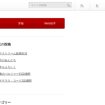
牙狼
Web拍手
近の投稿
クストリーム奴隷生活
月のあんだろ
年もよろしく
靴のバルツァー21話感想
マテラス・コード1話感想
テゴリー