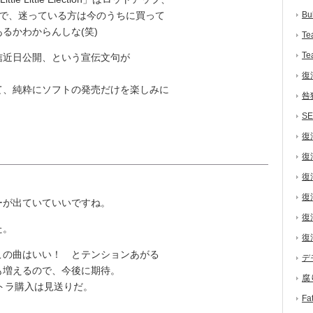
ので、迷っている方は今のうちに買って
Bu
るかわからんしな(笑)
Te
Te
近日公開、という宣伝文句が
復
、純粋にソフトの発売だけを楽しみに
咎
S
復
復
復
復
が出ていていいですね。
復
た。
復
の曲はいい！ とテンションあがる
デ
も増えるので、今後に期待。
腐
トラ購入は見送りだ。
F