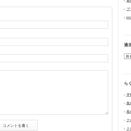
風
プ
pr
過
ら
牙
風
風
ク
ク