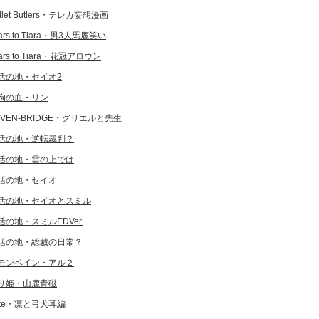
llet Butlers・テレカ妄想漫画
ars to Tiara・男3人馬鹿笑い
ars to Tiara・花冠アロウン
活の地・セイオ2
狗の血・リン
EVEN-BRIDGE・グリエルと先生
活の地・逆転裁判？
活の地・雲の上では
活の地・セイオ
活の地・セイオとスミル
活の地・スミルEDVer.
活の地・総裁の日常？
モンベイン・アル２
り姫・山鹿青磁
ate・凛と弓犬耳編