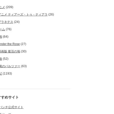
ニメ
(209)
アニメ ティアーズ・トゥ・ティアラ
(26)
プラネテス
(24)
ーム
(76)
画
(64)
nder the Rose
(27)
漫画版 復活の地
(30)
狼
(52)
靴のバルツァー
(63)
記
(1193)
すすめサイト
バンチ公式サイト