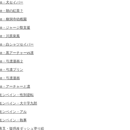
ate・犬セイバー
ate・朝の紅茶？
ate・柳洞寺幼稚園
ate・ジャージ祭支援
ate・川原泉風
ate・白シャツセイバー
ate・黒アーチャーvs凛
ate・弓凛漫画２
ate・弓凛プリン
ate・弓凛漫画
ate・アーチャーと凛
モンベイン・性別逆転
モンベイン・大十字九郎
モンベイン・アル
モンベイン・執事
夜叉・疑惑改ダッシュ塗り絵