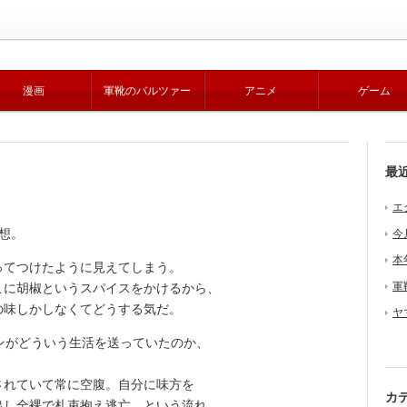
漫画
軍靴のバルツァー
アニメ
ゲーム
最
エ
想。
今
本
てつけたように見えてしまう。
軍
に胡椒というスパイスをかけるから、
の味しかしなくてどうする気だ。
ヤ
ンがどういう生活を送っていたのか、
れていて常に空腹。自分に味方を
カ
出し全裸で札束抱え逃亡、という流れ。