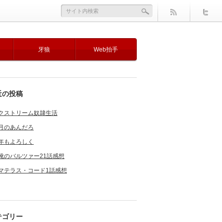
牙狼
Web拍手
近の投稿
クストリーム奴隷生活
月のあんだろ
年もよろしく
靴のバルツァー21話感想
マテラス・コード1話感想
テゴリー