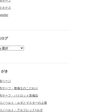
色サーフ
ラネテス
opeller
去ログ
くがき
狼ページ
色サーフ・整備士のこだわり
色サーフ・パイロット装備品
ロノベルト・ルダとマスターの上着
ロノベルト・アルフレッド×ルダ