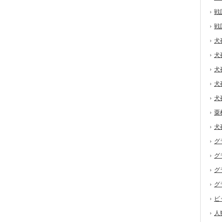
戦
戦
犬
犬
犬
犬
犬
粟
犬
グ
グ
グ
グ
ビ
人