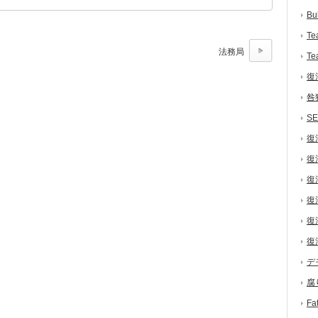
Bu
Te
法務局
Te
復
咎
S
復
復
復
復
復
復
デ
腐
F