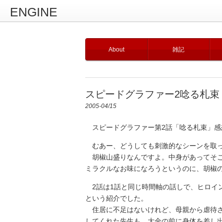
ENGINE
About
雑記
スピードグラファー2唸る札束
2005-04/15
スピードグラファー第2話「唸る札束」感
むあー、どうしても刺激的なシーンを取っ
胡椒山盛りなんですよ。中身があってそこ
ミラクルなお味になろうというのに、胡椒
2話は1話と同じ時間軸の話しで、ヒロイ
という紹介でした。
住居に不足はないけれど、母親から虐待さ
してくれた先生も、大金の前に身体を差し