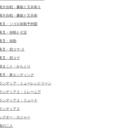
国大合戦・廉姫と又兵衛２
国大合戦・廉姫と又兵衛
夜叉・ジゴロ弥勒予想図
夜叉・弥勒と七宝
夜叉・弥勒
夜叉・四コマ-２
夜叉・四コマ
根まこと・からくり
夜叉・新エンディング
ランディア・ミューレンとリーン
ランディア２・ミレーニア
ランディア２・リュード
ランディア２
ッグオー・ロジャー
狼の二人