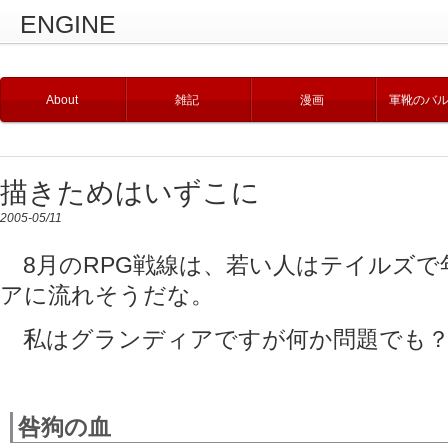
ENGINE
About
雑記
漫画
軍靴のバ
描きためはいずこに
2005-05/11
8月のRPG戦線は、若い人はテイルズで
アに流れそうだな。
私はグランディアですが何か問題でも？(
咎狗の血