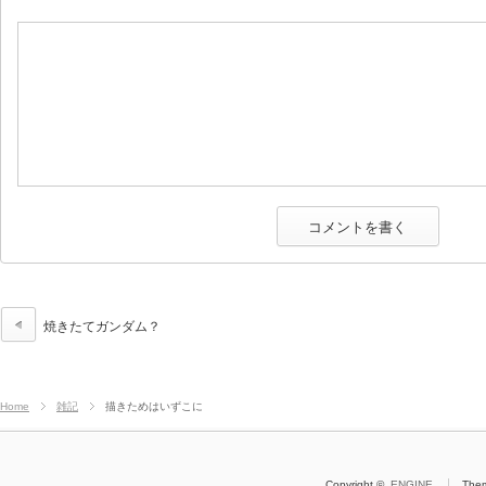
焼きたてガンダム？
Home
雑記
描きためはいずこに
Copyright ©
ENGINE
The