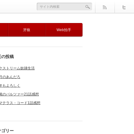
牙狼
Web拍手
近の投稿
クストリーム奴隷生活
月のあんだろ
年もよろしく
靴のバルツァー21話感想
マテラス・コード1話感想
テゴリー