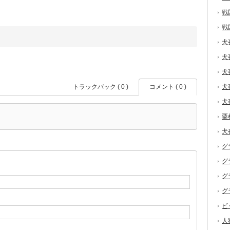
戦
戦
犬
犬
犬
トラックバック ( 0 )
コメント ( 0 )
犬
犬
粟
犬
グ
グ
グ
グ
ビ
人