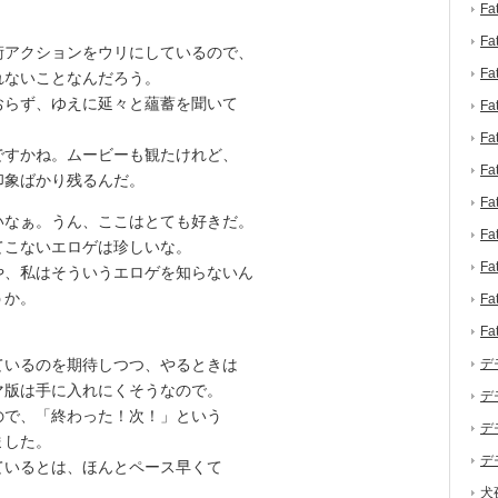
F
F
アクションをウリにしているので、
F
れないことなんだろう。
おらず、ゆえに延々と蘊蓄を聞いて
F
F
すかね。ムービーも観たけれど、
F
印象ばかり残るんだ。
F
いなぁ。うん、ここはとても好きだ。
F
こないエロゲは珍しいな。
F
や、私はそういうエロゲを知らないん
うか。
F
F
いるのを期待しつつ、やるときは
デ
マ版は手に入れにくそうなので。
デ
で、「終わった！次！」という
デ
ました。
デ
いるとは、ほんとペース早くて
犬