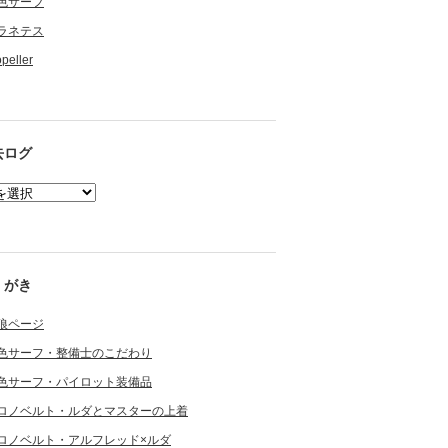
色サーフ
ラネテス
opeller
去ログ
くがき
狼ページ
色サーフ・整備士のこだわり
色サーフ・パイロット装備品
ロノベルト・ルダとマスターの上着
ロノベルト・アルフレッド×ルダ