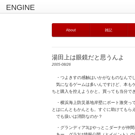
ENGINE
About
雑記
湯田上は眼鏡だと思うんよ
2005-08/26
・つよきすの感触はいかがなものなんで
気になるゲームは多いんですけど、本もゲ
ちと購入を控えようかと。買っても当分で
・横浜海上防災基地岸壁にボート激突って
とはにんともかんとも。すぐに助けてもら
でも扱いは消防なのか？
・グランディア3はやっとこダーナが仲間
あー、グラ3は情報公開（とイベント）の