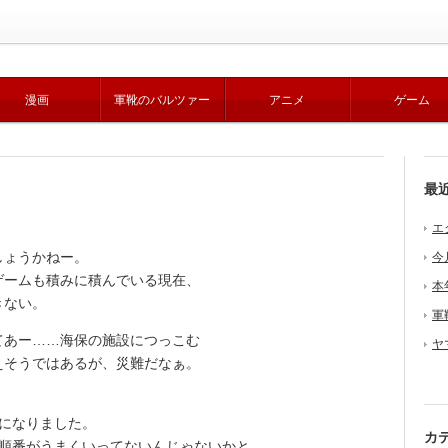
漫画
軍靴のバルツァー
アニメ
ゲーム
最
エ
しょうかねー。
今
ームも積みに積んでいる現在、
本
きない。
軍
あー……海保の施設につっこむ
ヤ
えそうではあるが、災難だなぁ。
になりました。
カ
順番がうまくいってないんじゃないかと