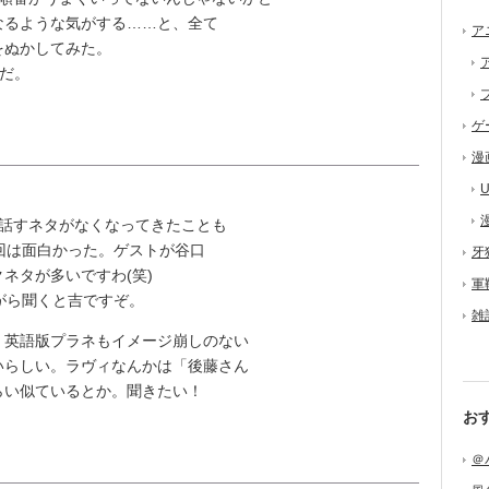
なるような気がする……と、全て
ア
をぬかしてみた。
だ。
ゲ
漫
U
話すネタがなくなってきたことも
回は面白かった。ゲストが谷口
牙
ネタが多いですわ(笑)
軍
がら聞くと吉ですぞ。
雑
英語版プラネもイメージ崩しのない
いらしい。ラヴィなんかは「後藤さん
らい似ているとか。聞きたい！
お
＠