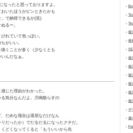
ラになったと思っておりますよ。
Bu
おいたほうがピンときたかも
Te
」で納得できるが(笑)
Te
ぐぬるー。
復
びれていて色っぽい。
咎
持ちがいい。
描くことが多く（少なくとも
S
いいんだなぁ。
復
復
復
復
感じた理由がわかった。
復
る気分なんだよ。刃鳴散らすの
復
デ
、だめな場合は退屈なだけなん
腐
ーリだったか）でだるだるになったクチだ。
F
くどくなってくると「もういいから先