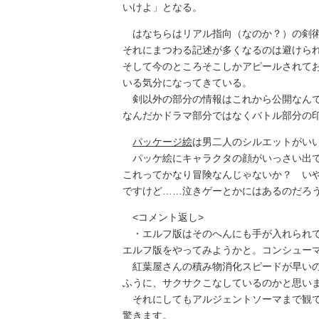
いけよ」となる。
はなちらはリアル指向（なのか？）の剣術
それにまつわる記述が多くなるのは避けら
そして今のところそこしかアピールされて
いる気分になってきている。
剣以外の部分の情報はこれから公開なんで
なんだかドラマ部分ではなくバトル部分の
パッケージ絵
は男二人のシルエットがい
パッケ絵にキャラクタの顔がいっさい出て
これってかなり冒険なんじゃないか？ い
ですけど……泣きゲーとかにはあるのだろ
<コメント返し>
・エルフ版はそのへんにも手が入れられて
エルフ版をやってみようかと。コンシュー
紅葉屋さんの積み物消化スピードが早いの
ふうに、サクサクこなしているのかと思い
それにしてもアルジェントソーマまで観て
驚きます。