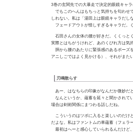
3巻の玄関先での大暴走で決定的眼鏡キャ
でもこのへんはもちっと気持ちを匂わせて
しれない。私は「湯田上は眼鏡キャラだしな
フェードアウトが惜しすぎるキャラだ。
石田さんの女体の腰が好きだ。くくっとく
実際とはちがうけれど、あのくびれ方は気
胴から腰のあたりに緊張感のあるポーズを
アニしごではよく見かける）、それがまた
刃鳴散らす
あー、はなちらの印象がなんだか微妙だと
なんというか、蘊蓄を延々と聞かされてい
場合は剣術関係にまつわる話しだね。
こういうのはツボに入ると楽しいのだけど
だよな。私はファントムの車蘊蓄（フェラ
最初はへーと感心していられるんだけど、