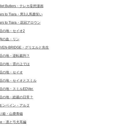
llet Butlers・テレカ妄想漫画
ars to Tiara・男3人馬鹿笑い
ars to Tiara・花冠アロウン
活の地・セイオ2
狗の血・リン
EVEN-BRIDGE・グリエルと先生
活の地・逆転裁判？
活の地・雲の上では
活の地・セイオ
活の地・セイオとスミル
活の地・スミルEDVer.
活の地・総裁の日常？
モンベイン・アル２
り姫・山鹿青磁
ate・凛と弓犬耳編