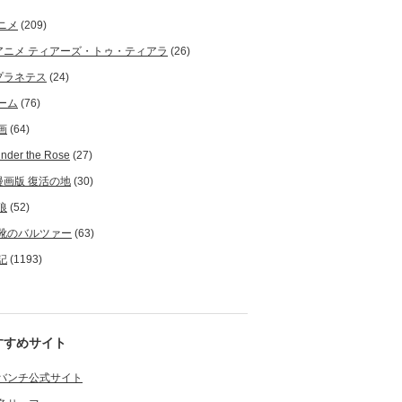
ニメ
(209)
アニメ ティアーズ・トゥ・ティアラ
(26)
プラネテス
(24)
ーム
(76)
画
(64)
nder the Rose
(27)
漫画版 復活の地
(30)
狼
(52)
靴のバルツァー
(63)
記
(1193)
すすめサイト
バンチ公式サイト