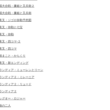
国大合戦・廉姫と又兵衛２
国大合戦・廉姫と又兵衛
夜叉・ジゴロ弥勒予想図
夜叉・弥勒と七宝
夜叉・弥勒
夜叉・四コマ-２
夜叉・四コマ
根まこと・からくり
夜叉・新エンディング
ランディア・ミューレンとリーン
ランディア２・ミレーニア
ランディア２・リュード
ランディア２
ッグオー・ロジャー
狼の二人