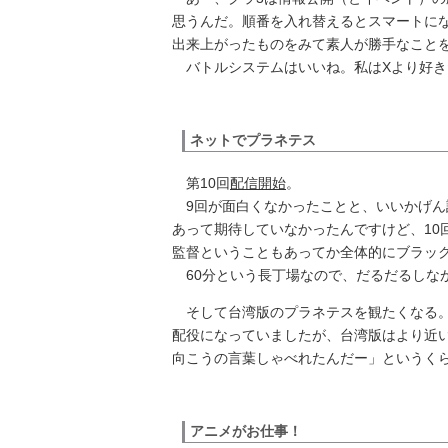
思うんだ。順番を入れ替えるとスマートに
出来上がったものをみて素人が勝手なこと
バトルシステムはいいね。私はXより好き
ネットでプラネテス
第10回
配信開始
。
9回が面白くなかったことと、いいかげん
あって期待していなかったんですけど、10
監督ということもあってか全体的にブラック
60分という長丁場なので、だるだるしな
そして台湾版のプラネテスを観たくなる。
配役になっていましたが、台湾版はより近
向こうの言葉しゃべれたんだー」というく
アニメがお仕事！