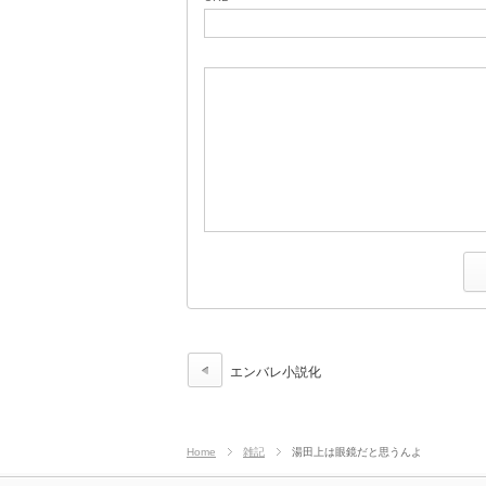
エンバレ小説化
Home
雑記
湯田上は眼鏡だと思うんよ