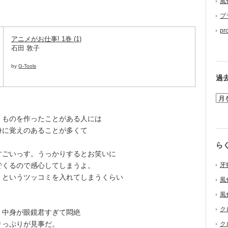
風
プ
pr
アニメがお仕事! 1巻 (1)
石田 敦子
by
G-Tools
過
ものを作ったことがある人には
身に覚えのあることが多くて
ら
ごいっす。うっかりするとお笑いに
でくるので感心してしまうよ。
牙
 というツッコミを入れてしまうくらい
風
風
ク
中身が眼鏡君すぎて悶絶
りっぷりが見事だ。
ク