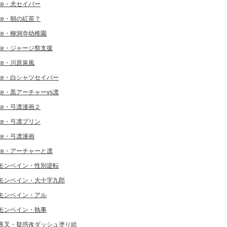
ate・犬セイバー
ate・朝の紅茶？
ate・柳洞寺幼稚園
ate・ジャージ祭支援
ate・川原泉風
ate・白シャツセイバー
ate・黒アーチャーvs凛
ate・弓凛漫画２
ate・弓凛プリン
ate・弓凛漫画
ate・アーチャーと凛
モンベイン・性別逆転
モンベイン・大十字九郎
モンベイン・アル
モンベイン・執事
夜叉・疑惑改ダッシュ塗り絵