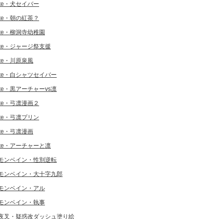
ate・犬セイバー
ate・朝の紅茶？
ate・柳洞寺幼稚園
ate・ジャージ祭支援
ate・川原泉風
ate・白シャツセイバー
ate・黒アーチャーvs凛
ate・弓凛漫画２
ate・弓凛プリン
ate・弓凛漫画
ate・アーチャーと凛
モンベイン・性別逆転
モンベイン・大十字九郎
モンベイン・アル
モンベイン・執事
夜叉・疑惑改ダッシュ塗り絵