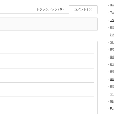
Bu
トラックバック ( 0 )
コメント ( 0 )
Te
Te
復
咎
S
復
復
復
復
復
復
デ
腐
F