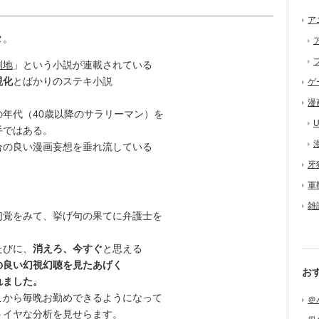
ア
タ。
刑地
」という小説が連載されている
現化
とばかりのステキ小説
ゲ
漫
年代（40歳以降のサラリーマン）を
U
手ではある。
の良い漫画妄想を垂れ流している
牙
軍
雑
覚をみて、挙げ句の果てに弁護士を
たびに、
消えろ、今すぐ
と思える
の良い幻視幻聴を見たあげく
お
れました。
から毎晩お勤めできるようになって
＠
うイヤな分析を見せらます。