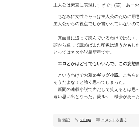
主人公は素直に表現しすぎです(笑) あー
ちなみに女性キャラは主人公のために用意
主人公からの視点でしか書かれていないの
真面目に追って読んでいるわけではなく、
頭から通して読めばまた印象は違うかもし
とってはネタ小説超新星です。
エロとかはどうでもいいんで、この妄想
というわけでお薦め
ギャグ小説
。
こちら
そうだよな！と強く思ってしまった。
新聞の連載小説で声だして笑えるとは思っ
遠い思い出となった。愛ルケ、機会があっ
setuga
雑記
コメントを書く