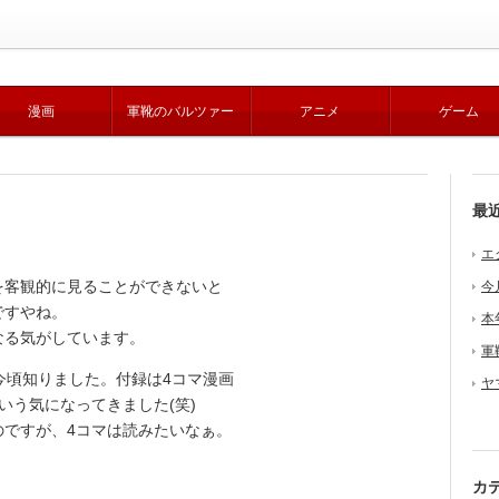
漫画
軍靴のバルツァー
アニメ
ゲーム
最
エ
客観的に見ることができないと
今
ですやね。
本
る気がしています。
軍
今頃知りました。付録は4コマ漫画
ヤ
いう気になってきました(笑)
ですが、4コマは読みたいなぁ。
カ