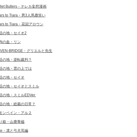
llet Butlers・テレカ妄想漫画
ars to Tiara・男3人馬鹿笑い
ars to Tiara・花冠アロウン
活の地・セイオ2
狗の血・リン
EVEN-BRIDGE・グリエルと先生
活の地・逆転裁判？
活の地・雲の上では
活の地・セイオ
活の地・セイオとスミル
活の地・スミルEDVer.
活の地・総裁の日常？
モンベイン・アル２
り姫・山鹿青磁
ate・凛と弓犬耳編