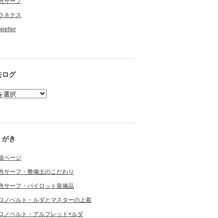
色サーフ
ラネテス
opeller
去ログ
くがき
狼ページ
色サーフ・整備士のこだわり
色サーフ・パイロット装備品
ロノベルト・ルダとマスターの上着
ロノベルト・アルフレッド×ルダ