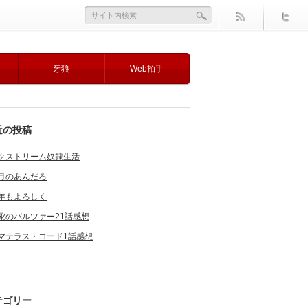
牙狼
Web拍手
近の投稿
クストリーム奴隷生活
月のあんだろ
年もよろしく
靴のバルツァー21話感想
マテラス・コード1話感想
テゴリー