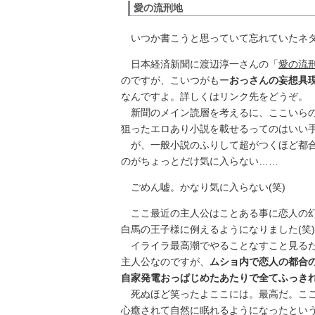
愛の流刑地
いつか書こうと思っていて忘れていたネ
日本経済新聞に渡辺淳一さんの「
愛の流
のですが、こいつがもー
おっさんの妄想具
なんですよ。詳しくはリンク先をどうぞ。
新聞のメイン読層を考えるに、ここいらの
狙ったエロあり小説を載せるってのはいい
が、一般小説のふりして超がつくほど都合
のがちょっとだけ気に入らない……
ごめん嘘。かなり気に入らない(笑)
ここ最近の主人公はことある事に恋人の幻
白馬の王子様に例えるようになりました(笑)
イライラ最高潮でやることなすこと見る
主人公なのですが、
ムショ内で恋人の都合
自家発電おっぱじめたあたりで全てふっき
死ぬほど笑ったよここには。最高だ。ここ
心癒されて自然に眠れるようになったとい