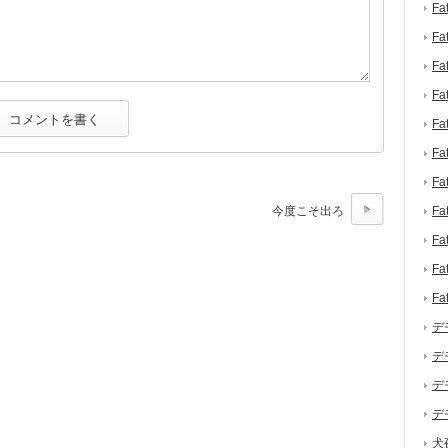
F
F
F
F
F
F
F
今度こそ出ろ
F
F
F
F
デ
デ
デ
デ
犬