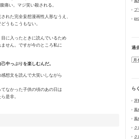
風
お腹痛い。マジ笑い殺される。
プ
された完全妄想漫画性人形なうえ、
pr
でどうもこうもない。
目に入ったときに読んでいるため
れません。ですが今のところ私に
過
自己中っぷりを楽しむんだ。
の感想文を読んで大笑いしながら
ら
てなかった子供の頃のあの日は
たら是非。
牙
風
風
ク
ク