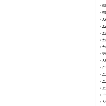
戦
戦
犬
犬
犬
犬
犬
粟
犬
グ
グ
グ
グ
ビ
人