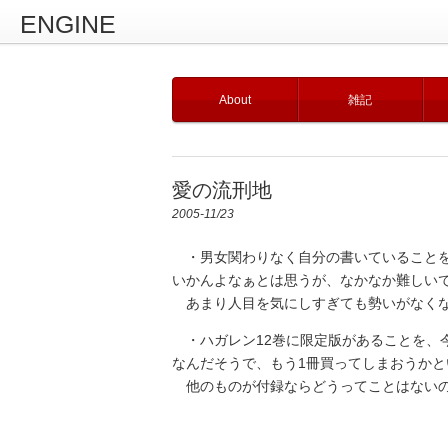
ENGINE
About
雑記
愛の流刑地
2005-11/23
・男女関わりなく自分の書いていることを
いかんよなぁとは思うが、なかなか難しい
あまり人目を気にしすぎても勢いがなくな
・ハガレン12巻に限定版があることを、
なんだそうで、もう1冊買ってしまおうかと
他のものが付録ならどうってことはないの