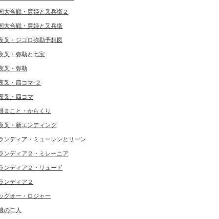
国大合戦・廉姫と又兵衛２
国大合戦・廉姫と又兵衛
夜叉・ジゴロ弥勒予想図
夜叉・弥勒と七宝
夜叉・弥勒
夜叉・四コマ-２
夜叉・四コマ
根まこと・からくり
夜叉・新エンディング
ランディア・ミューレンとリーン
ランディア２・ミレーニア
ランディア２・リュード
ランディア２
ッグオー・ロジャー
狼の二人