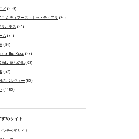
ニメ
(209)
アニメ ティアーズ・トゥ・ティアラ
(26)
プラネテス
(24)
ーム
(76)
画
(64)
nder the Rose
(27)
漫画版 復活の地
(30)
狼
(52)
靴のバルツァー
(63)
記
(1193)
すすめサイト
バンチ公式サイト