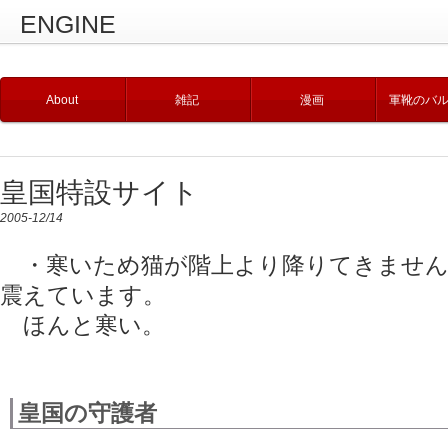
ENGINE
About
雑記
漫画
軍靴のバ
皇国特設サイト
2005-12/14
・寒いため猫が階上より降りてきません
震えています。
ほんと寒い。
皇国の守護者