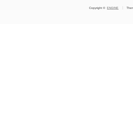
Copyright ©
ENGINE
The