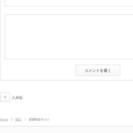
八犬伝
Home
雑記
皇国特設サイト