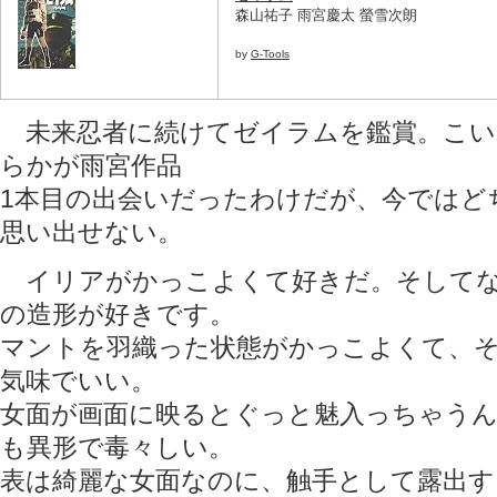
森山祐子 雨宮慶太 螢雪次朗
by
G-Tools
未来忍者に続けてゼイラムを鑑賞。こい
らかが雨宮作品
1本目の出会いだったわけだが、今ではど
思い出せない。
イリアがかっこよくて好きだ。そしてな
の造形が好きです。
マントを羽織った状態がかっこよくて、
気味でいい。
女面が画面に映るとぐっと魅入っちゃう
も異形で毒々しい。
表は綺麗な女面なのに、触手として露出