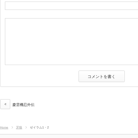
慶雲機忍外伝
Home
牙狼
ゼイラム1・2