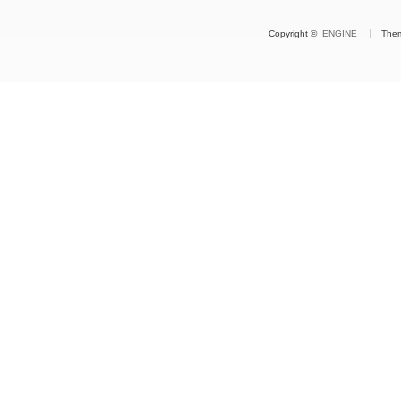
Copyright ©
ENGINE
The