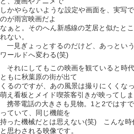
ど、漫画やアニメで
しかやらないような設定や画面を、実写
のが雨宮映画だよ
なぁと。そのへん新感線の芝居と似たと
れない。
一見ぎょっとするのだけど、あっという
ワールドへ変わる(笑)
それにしてもこの映画を観ていると時代
ともに秋葉原の街が出て
くるのですが、あの風景は撮りにくくな
萌え看板とメイド喫茶客引きが映ってしま
携帯電話の大きさも見物。1と2ではすでに
っていて、同じ機能を
持った機械だとは思えない(笑) こんな
と思わされる映像です。