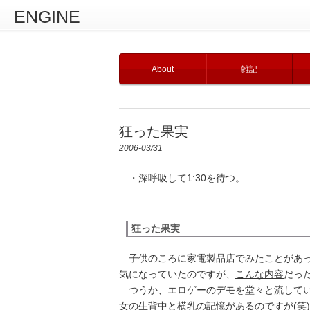
ENGINE
About
雑記
狂った果実
2006-03/31
・深呼吸して1:30を待つ。
狂った果実
子供のころに家電製品店でみたことがあっ
気になっていたのですが、
こんな内容
だっ
つうか、エロゲーのデモを堂々と流してい
女の生背中と横乳の記憶があるのですが(笑)