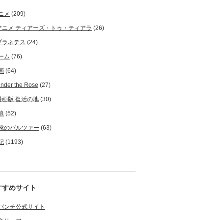
ニメ
(209)
アニメ ティアーズ・トゥ・ティアラ
(26)
プラネテス
(24)
ーム
(76)
画
(64)
nder the Rose
(27)
漫画版 復活の地
(30)
狼
(52)
靴のバルツァー
(63)
記
(1193)
すすめサイト
バンチ公式サイト