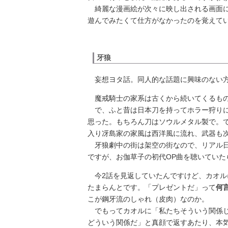
綺麗な漫画絵が次々に映し出される画面に
遊んでみたくて仕方がなかったのを覚えて
牙狼
妄想ヨタ話。同人的な話題に興味のない方
魔戒騎士の家系は古くから続いてくるもの
で、ふと昔は日本刀を持ってホラー狩りに
思った。もちろん刀はソウルメタル製で。
入り冴島家の家風は西洋風に流れ、武器も
牙狼劇中の街は架空の街なので、リアル日
ですが、お伽草子の初代OP曲を聴いていた
今2話を見返していたんですけど、カオル
たまらんとです。「プレゼントだ」って
何
こが鋼牙流のしゃれ（皮肉）なのか。
でもってカオルに「私たちそういう関係じ
どういう関係だ」と真顔で返すあたり、本