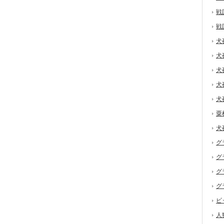
戦
戦
犬
犬
犬
犬
犬
粟
犬
グ
グ
グ
グ
ビ
人