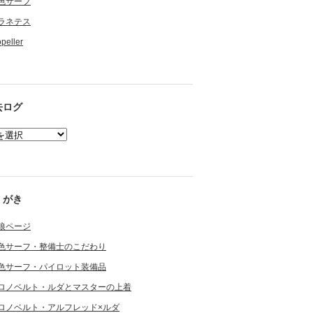
色サーフ
ラネテス
opeller
去ログ
くがき
狼ページ
色サーフ・整備士のこだわり
色サーフ・パイロット装備品
ロノベルト・ルダとマスターの上着
ロノベルト・アルフレッド×ルダ