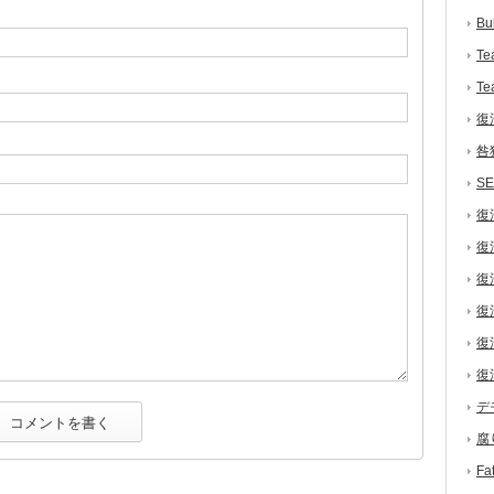
Bu
Te
Te
復
咎
S
復
復
復
復
復
復
デ
腐
F