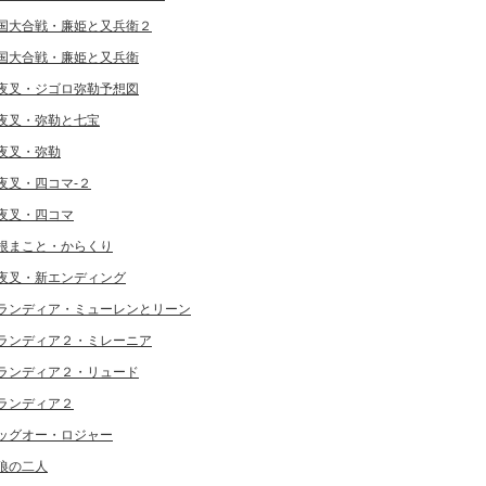
国大合戦・廉姫と又兵衛２
国大合戦・廉姫と又兵衛
夜叉・ジゴロ弥勒予想図
夜叉・弥勒と七宝
夜叉・弥勒
夜叉・四コマ-２
夜叉・四コマ
根まこと・からくり
夜叉・新エンディング
ランディア・ミューレンとリーン
ランディア２・ミレーニア
ランディア２・リュード
ランディア２
ッグオー・ロジャー
狼の二人