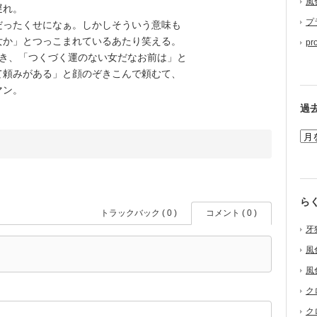
風
遅れ。
プ
ったくせになぁ。しかしそういう意味も
女か」とつっこまれているあたり笑える。
pr
き、「つくづく運のない女だなお前は」と
て頼みがある」と顔のぞきこんで頼むて、
マン。
過
ら
トラックバック ( 0 )
コメント ( 0 )
牙
風
風
ク
ク