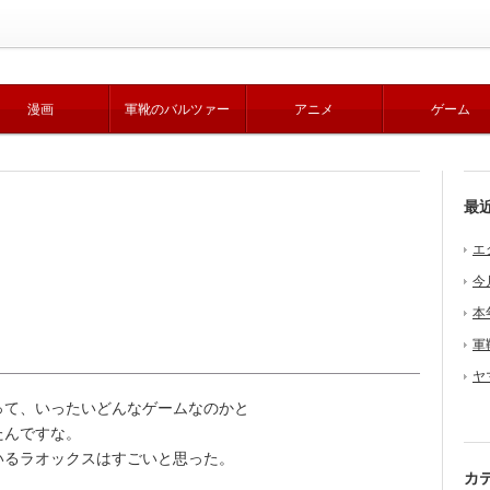
漫画
軍靴のバルツァー
アニメ
ゲーム
最
エ
今
本
軍
ヤ
て、いったいどんなゲームなのかと
たんですな。
るラオックスはすごいと思った。
カ