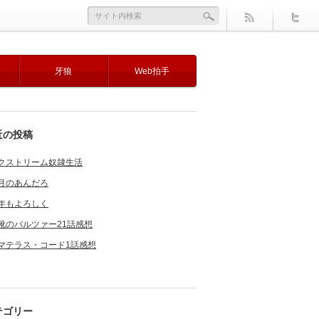
牙狼
Web拍手
近の投稿
クストリーム奴隷生活
月のあんだろ
年もよろしく
靴のバルツァー21話感想
マテラス・コード1話感想
テゴリー