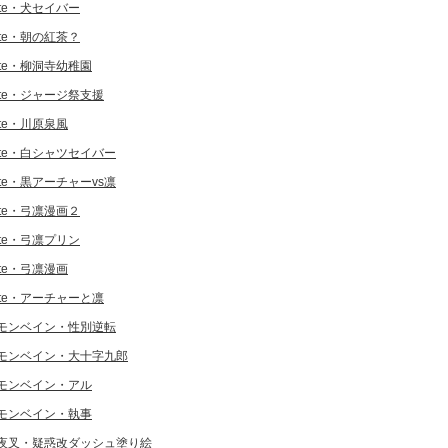
ate・犬セイバー
ate・朝の紅茶？
ate・柳洞寺幼稚園
ate・ジャージ祭支援
ate・川原泉風
ate・白シャツセイバー
ate・黒アーチャーvs凛
ate・弓凛漫画２
ate・弓凛プリン
ate・弓凛漫画
ate・アーチャーと凛
モンベイン・性別逆転
モンベイン・大十字九郎
モンベイン・アル
モンベイン・執事
夜叉・疑惑改ダッシュ塗り絵