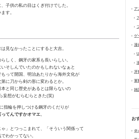
、子供の私の目はくぎ付けでした。
ア
います。
ゲ
漫
は見なかったことにすると大吉。
U
らしく、鋼牙の家系も長いらしい。
いそしんでいたのかもしれないなぁと
牙
でもって開国、明治あたりから海外文化が
軍
次第に刀から剣の形に変わるとか。
本と同じ歴史があるとは限らないの
雑
ら妄想がむらむらときた(笑)
に指輪を押しつける鋼牙のくだりが
言ってんですかオマエ
。
お
ゃ」とつっこまれて、「そういう関係って
＠
気でわかってない。