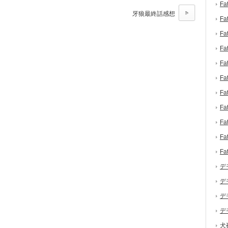
F
牙狼最終話感想
F
F
F
F
F
F
F
F
F
F
デ
デ
デ
デ
犬