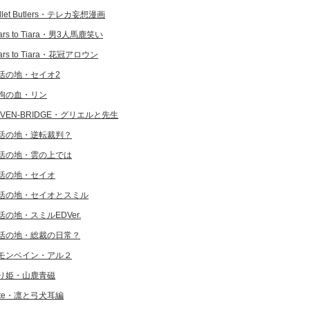
llet Butlers・テレカ妄想漫画
ars to Tiara・男3人馬鹿笑い
ars to Tiara・花冠アロウン
活の地・セイオ2
狗の血・リン
EVEN-BRIDGE・グリエルと先生
活の地・逆転裁判？
活の地・雲の上では
活の地・セイオ
活の地・セイオとスミル
活の地・スミルEDVer.
活の地・総裁の日常？
モンベイン・アル２
り姫・山鹿青磁
ate・凛と弓犬耳編