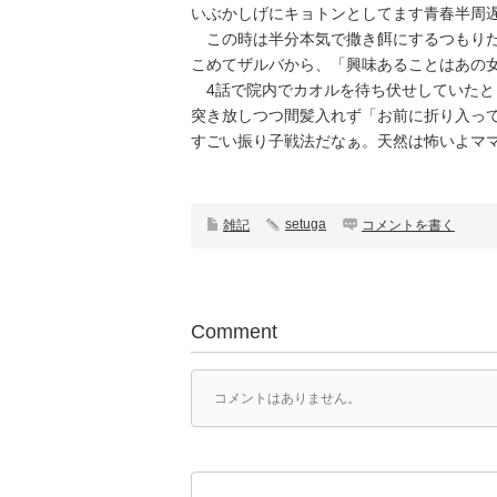
いぶかしげにキョトンとしてます青春半周
この時は半分本気で撒き餌にするつもりだ
こめてザルバから、「興味あることはあの
4話で院内でカオルを待ち伏せしていたと
突き放しつつ間髪入れず「お前に折り入っ
すごい振り子戦法だなぁ。天然は怖いよマ
setuga
雑記
コメントを書く
Comment
コメントはありません。