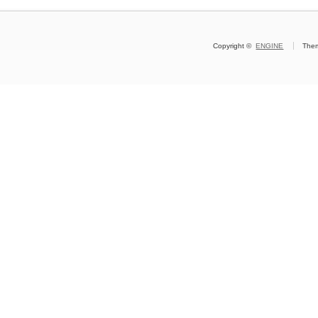
Copyright ©
ENGINE
The