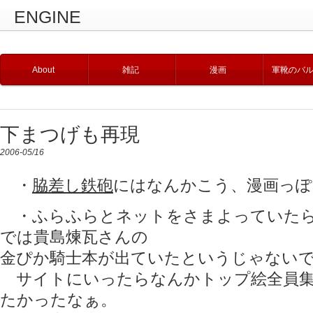
ENGINE
About
雑記
漫画
軍靴のバ
下まつげも再現
2006-05/16
・
脇差し鉄砲
にはなんかこう、漫画っぽ
・ふらふらとネットをさまよっていたら
では貴島煉瓦さんの
金ぴか騎士本が出ていたというじゃない
サイトにいったらなんかトップ絵全員集
たかったなぁ。