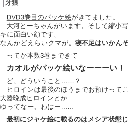
牙狼
DVD3巻目のパッケ絵
がきてました。
大河とーちゃんがいます。そして縮小写
キに面白い顔です。
なんかどえらいクマが。
寝不足はいかん
ってか本数3巻まできて
カオルがパッケ絵いなーーーい！
ど、どういうこと……？
ヒロインは最後のほうまでお預けって
大器晩成ヒロインとか
ゆってなー。わはー……
最初にジャケ絵に載るのはメシア状態じ