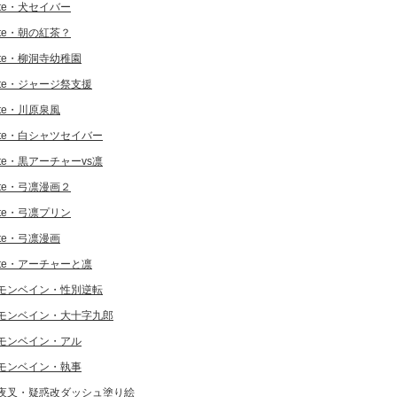
ate・犬セイバー
ate・朝の紅茶？
ate・柳洞寺幼稚園
ate・ジャージ祭支援
ate・川原泉風
ate・白シャツセイバー
ate・黒アーチャーvs凛
ate・弓凛漫画２
ate・弓凛プリン
ate・弓凛漫画
ate・アーチャーと凛
モンベイン・性別逆転
モンベイン・大十字九郎
モンベイン・アル
モンベイン・執事
夜叉・疑惑改ダッシュ塗り絵