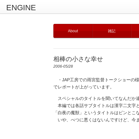
ENGINE
About
雑記
相棒の小さな幸せ
2006-05/28
・JAP工房での雨宮監督トークショーの
でレポートが上がっています。
スペシャルのタイトルを聞いてなんだか
本編では各話サブタイトルは漢字二文字と
「白夜の魔獣」というタイトルはピンとこ
いや、べつに悪くはないんですけど、今ま