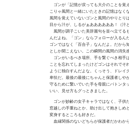
ゴンが「記憶が戻っても大介のことを覚え
こりゃ風間と一緒にいたときの記憶はなく
風間を覚えていないゴンと風間のやりとり
目から汁が、しるがぁああああああ！（汁
風間が調子こいた美辞麗句を並べ立てるも
んだよね。「ゴン」ならフォローが入るん
ゴンではなく「百合子」なんだよ。だから
としか聞こえない。この瞬間の風間の消失
ゴンがいるべき場所、手を繋ぐべき相手は
ことを忘れてしまったけどゴンはそれでそ
ように独白すんだよな。くっそう、ドレイ
卑怯だ。最後の最後にちゃんと保護者しや
守るために繋いでいた手を母親にバトンタ
いい、見せ方もグっときました。
ゴンが妙齢の女子キャラではなく、子供だ
窓越しの手重ねとか、助け出して抱きしめ
変身するところも好きだ。
血縁関係のないどちらが保護者だかわから