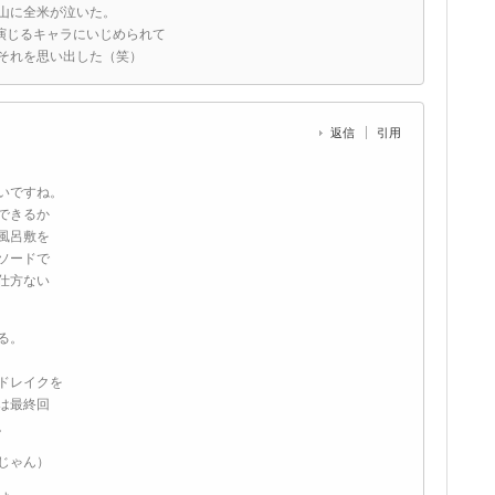
山に全米が泣いた。
演じるキャラにいじめられて
それを思い出した（笑）
返信
引用
いですね。
できるか
風呂敷を
ソードで
仕方ない
る。
ドレイクを
は最終回
。
じゃん）