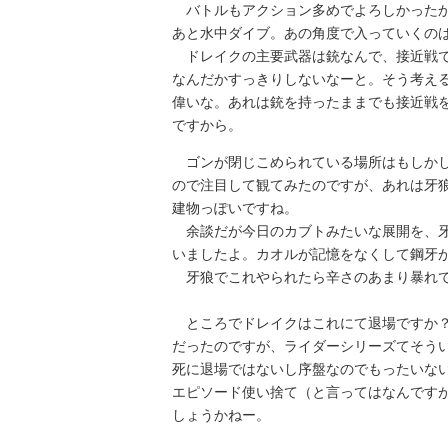
バトルもアクション多めでよろしかったか
あと水中ダイブ。あの角度で入っていくの
ドレイクの主要武器は銃なんで、接近戦で
なんだかすっきりしないなーと。そう考え
偉いな。あれは銃を持ったままでも接近戦
ですから。
ゴンが閉じこめられている場所はもしかし
ので注目して観てみたのですが、あれは牙
建物っぽいですね。
余談だが今日のカブトみたいな展開を、牙
いましたよ。カオルが記憶をなくして鋼牙
牙狼でこれやられたら辛さのあまり暴れて
ところでドレイクはこれにて退場ですか？
だったのですが、ライダーシリーズてそう
死に退場ではないし序盤なのでもったいな
エピソード使い捨て（と言ってはなんです
しょうかねー。