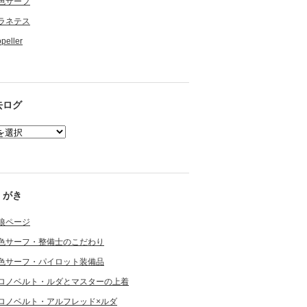
色サーフ
ラネテス
opeller
去ログ
くがき
狼ページ
色サーフ・整備士のこだわり
色サーフ・パイロット装備品
ロノベルト・ルダとマスターの上着
ロノベルト・アルフレッド×ルダ