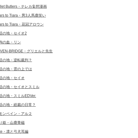
llet Butlers・テレカ妄想漫画
ars to Tiara・男3人馬鹿笑い
ars to Tiara・花冠アロウン
活の地・セイオ2
狗の血・リン
EVEN-BRIDGE・グリエルと先生
活の地・逆転裁判？
活の地・雲の上では
活の地・セイオ
活の地・セイオとスミル
活の地・スミルEDVer.
活の地・総裁の日常？
モンベイン・アル２
り姫・山鹿青磁
ate・凛と弓犬耳編