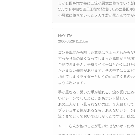
しかし回を増す毎に三流小悪党に堕ちていく影
555でも冷徹な四天王役で登場したのに藤田玲
小悪党に堕ちていったメガネ君が居たんですが
NAYUTA
2006-05/29 11:28pm
ゴンを風間から離した意味はちょっとわからな
すっかり影の薄くなってしまった風間が再登場
予測できません。平成ライダーはとかく広げた
たたまない傾向があります。その中では１エピ
消えてしまうライダーというのが出てくるのも
ように思います。
手が重なる、繋いだ手が離れる、涙を受け止め
いいシーンでしたよね。ああホント惜しい、
あの二人がもう見られないのは。３人目として
プッシュする気があるなら、あんないいシーン
近くまでとっておいてほしかったですよ。残念
＞……なんか他のことが思い出せないが（だめ