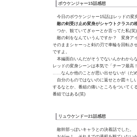
ボウケンジャー15話感想
今日のボウケンジャー15話はレッドの変
敵の剣受け止め変身がシャウトクラスの
つか、観ていてぎゃーとか言ってた私(笑
敵の剣をなんていうんですか？ 変身アイ
そのままシャーっと剣の刃で車輪を回転さ
ですよ。
本編面白いんだがそうでないんかわからな
レッドの変身シーンは本気で「チーフ最高
……なんか他のことが思い出せないが（だ
自分のものではないのに返せとか図々しい
するなとか、番組の痛いところをついてく
番組ではある(笑)
リュウケンドー21話感想
敵幹部っぽいキャラとの決着話でした。
おがー！ それまでの過程を観ていないか