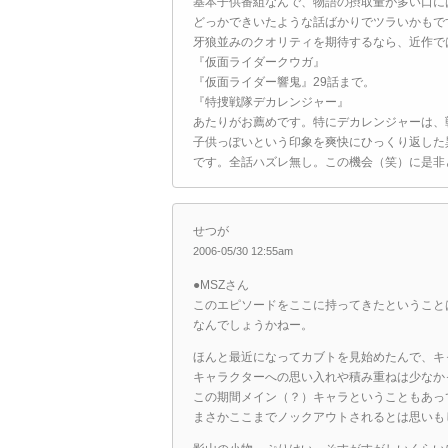
基本子供番組なんで、物語の摂取量が多い口に
どっかできいたような話ばかりでツラいかもで
牙狼並みのクオリティを期待するなら、近作で
『仮面ライダークウガ』
『仮面ライダー響鬼』29話まで。
『特捜戦隊デカレンジャー』
あたりがお薦めです。特にデカレンジャーは、
子供っぽいという印象を爽快にひっくり返した
です。全話ハズレ無し。この機会（笑）に是非
せつが
2006-05/30 12:55am
●MSZさん
このエピソードをここに持ってきたということ
なんでしょうかねー。
ほんと最近になってカブトを見始めたんで、キ
キャラクターへの思い入れや積み重ねは少なか
この期間メイン（？）キャラということもあっ
まさかここまでノックアウトされるとは思いも