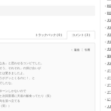
戦
戦
犬
犬
犬
トラックバック ( 0 )
コメント ( 3 )
犬
犬
返信
引用
粟
なあ」と思わせるコンビでした。
犬
そう、それそれ」の掛け合いが
グ
とは驚きましたよ。
グ
うがグッとくるのに！、と
でしたな。
グ
ターンしかないので
グ
と次回普通に天道の飯食ってたり（笑）
ビ
句を並べ立てる
（笑））
人