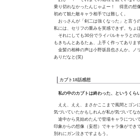
乗り切れなかったんじゃよー！ 得意の想
初めて観た敵キャラ相手では難しく。
おっさんが「剣二は強くなった」と言うの
私には、セリフの重みを実感できず。ちょ
それにしても30分でライバルキャラとの
もきちんとあるたぁ、上手く作ってありま
金髪の相棒の声は小野坂昌也さんか。ノリ
ありだなと(笑)
カブト18話感想
私の中のカブトは終わった、というくら
ええ、ええ、まさかここまで風間とゴンに
気づいていたかもしれんが私が気づいてな
途中から見始めたんで登場キャラについて
印象からの想像（妄想）でキャラ像ができ
別れにガン泣きですよもう。