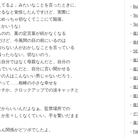
てるよ」みたいなことを言ったときに、
Bu
なるなと覚悟したんですけど、実際に
Te
はめっちゃ切なくてここにて陥落。
Te
とかいうな）
のの、案の定言葉が続かなくなる
復
だけど、今風間の目の前にいるのは
咎
知らない人がおかしなことを言っている
S
感ったらない。切ないのう。
復
自分ではなく母親なんだと。自分の
れでいいんだと、自分に言い聞かせる
復
クの人はこんないい男じゃないだろう。
復
がって……相棒の小さな幸せを
復
ッチか。クロックアップでの涙キャッチと
復
復
からいいんだよなぁ。監禁場所での
デ
とか生々しくなくていい。手を繋いだまま
腐
ん関係がどツボでしたよ。
F