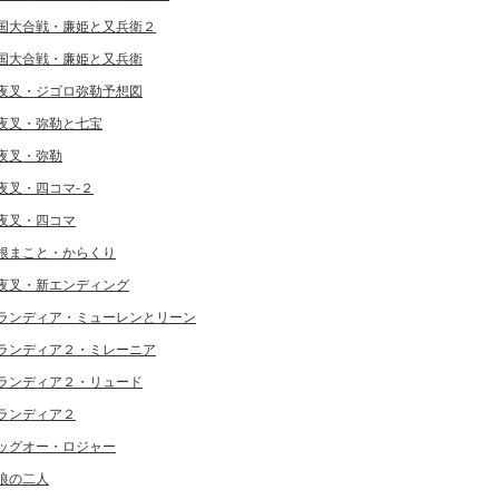
国大合戦・廉姫と又兵衛２
国大合戦・廉姫と又兵衛
夜叉・ジゴロ弥勒予想図
夜叉・弥勒と七宝
夜叉・弥勒
夜叉・四コマ-２
夜叉・四コマ
根まこと・からくり
夜叉・新エンディング
ランディア・ミューレンとリーン
ランディア２・ミレーニア
ランディア２・リュード
ランディア２
ッグオー・ロジャー
狼の二人