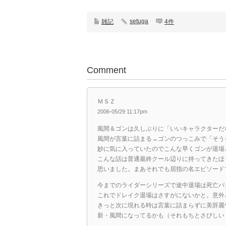
setuga
雑記
4件
Comment
ＭＳＺ
2006-05/29 11:17pm
風間＆ゴンは久しぶりに「いいキャラクターだ
風間が言葉に詰まる→ゴンのつっこみで「そう
妙に気に入っていたのでこんな早くゴンが退場
こんな話は普通最終クール辺りに持ってきたほ
思いました。まあそれでも屈指の名エピソード
今までのライダーシリーズで途中退場は死亡パ
これでドレイク退場はさすがにないかと。意外
きっと次に現れる時は言葉に詰まらずに美辞麗
新・風間になってるかも（それもちとさびしい