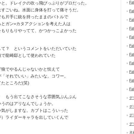
F
と。ドレイクの吹っ飛びっぷりがプロだった。
はすごいね。水面に身体を打って痛そうだ。
F
も片手に銃を持ったままのバトルで
F
るとガン=カタアクションを考えた人は
F
をもりもりやってて、かつかっこよかった
F
F
て？ というコメントをいただいていた
F
狼で龍崎邸として使われていた
F
狼でやるんじゃないかと怯えて
F
が「それでいい」みたいな。コワー。
F
たところだ(笑)
F
 もう出てこなさそうな雰囲気ぷんぷん
デ
いうのはアリなんでしょうか。
デ
い気がしますな。カブトはこういった
デ
が）ライダーキャラを出していくんで
デ
犬