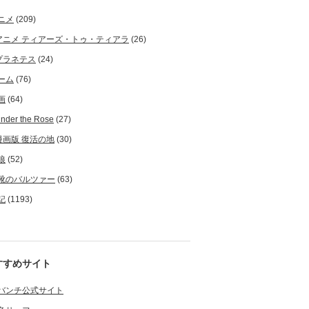
ニメ
(209)
アニメ ティアーズ・トゥ・ティアラ
(26)
プラネテス
(24)
ーム
(76)
画
(64)
nder the Rose
(27)
漫画版 復活の地
(30)
狼
(52)
靴のバルツァー
(63)
記
(1193)
すすめサイト
バンチ公式サイト