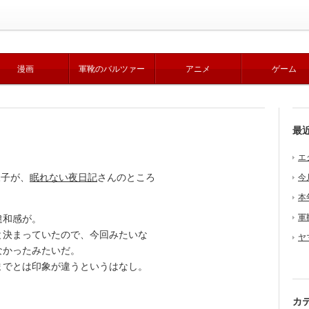
漫画
軍靴のバルツァー
アニメ
ゲーム
最
エ
様子が、
眠れない夜日記
さんのところ
今
本
軍
違和感が。
決まっていたので、今回みたいな
ヤ
なかったみたいだ。
でとは印象が違うというはなし。
カ