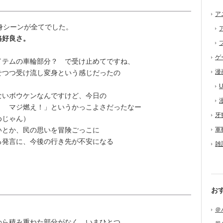
ア
身シーンが全てでした。
格好良さ。
)
ゲ
テムの車輪部分？ で受け止めてですね、
漫
せつつ受け流し変身という感じだったの
U
いボウケンなんですけど、今日の
！ マジ燃え！」というかっこよさだったなー
牙
めじゃん）
とか、民の思いを冒険ごっこに
軍
る発言に、今後の行き先が不安になる
雑
お
＠
ら積み重ねた部分がなく、いまひとつ