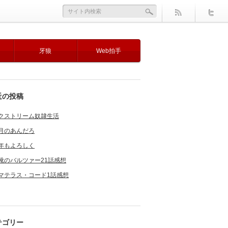
牙狼
Web拍手
近の投稿
クストリーム奴隷生活
月のあんだろ
年もよろしく
靴のバルツァー21話感想
マテラス・コード1話感想
テゴリー