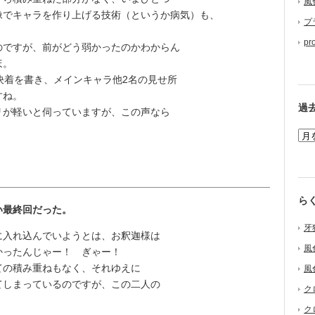
風
像でキャラを作り上げる技術（というか病気）も、
プ
pr
ですが、前がどう弱かったのかわからん
ほ。
決着を書き、メインキャラ他2名の見せ所
すね。
過
が軽いと伺っていますが、この声なら
ら
い最終回だった。
牙
入れ込んでいようとは、お釈迦様は
風
かったんじゃー！ ぎゃー！
の積み重ねもなく、それゆえに
風
てしまっているのですが、この二人の
ク
ク