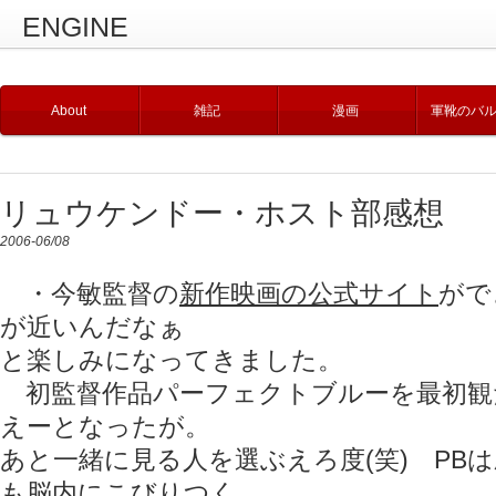
ENGINE
About
雑記
漫画
軍靴のバ
リュウケンドー・ホスト部感想
2006-06/08
・今敏監督の
新作映画の公式サイト
がで
が近いんだなぁ
と楽しみになってきました。
初監督作品パーフェクトブルーを最初観
えーとなったが。
あと一緒に見る人を選ぶえろ度(笑) PB
も脳内にこびりつく。