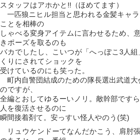
スタッフはアホかと!!（ほめてます）
一匹狼ニヒル担当と思われる金髪キャラ
ことを相棒の
しゃべる変身アイテムに言わせるため、
きポーズを取るのも
バカでしたし、こいつが「へっぽこ3人組
くりにされてショックを
受けているのにも笑った。
町内自警団結成のための隊長選出武道大
のですが、
全編とおしてゆるーいノリ。敵幹部です
人を復活させるのに
瞬間接着剤て。安っすい怪人やのう(笑)
リュウケンドーてなんだかこう、肩肘張