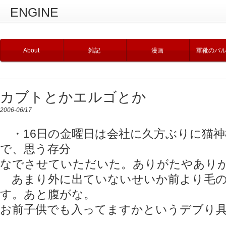
ENGINE
About
雑記
漫画
軍靴のバ
カブトとかエルゴとか
2006-06/17
・16日の金曜日は会社に久方ぶりに猫神
で、思う存分
なでさせていただいた。ありがたやありが
あまり外に出ていないせいか前より毛の
す。あと腹がな。
お前子供でも入ってますかというデブり