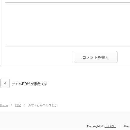
デモベED絵が素敵です
Home
雑記
カブトとかエルゴとか
Copyright ©
ENGINE
The