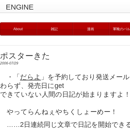
ENGINE
About
雑記
漫画
軍靴のバ
ポスターきた
2006-07/29
・「
だらよ
」を予約しており発送メー
わらず、発売日にget
できていない人間の日記が始まりますよ
やってらんねぇやちくしょーめー！
……2日連続同じ文章で日記を開始でき