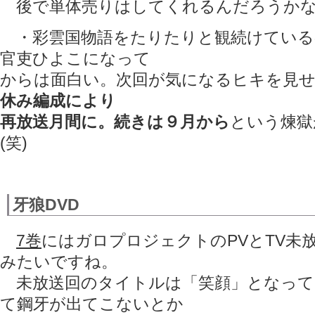
後で単体売りはしてくれるんだろうか
・彩雲国物語をたりたりと観続けている
官吏ひよこになって
からは面白い。次回が気になるヒキを見
休み編成により
再放送月間に。続きは９月から
という煉獄
(笑)
牙狼DVD
7巻
にはガロプロジェクトのPVとTV未
みたいですね。
未放送回のタイトルは「笑顔」となって
て鋼牙が出てこないとか