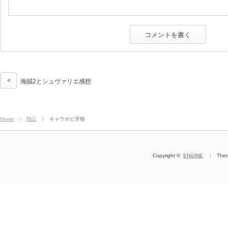
海賊2とシュヴァリエ感想
Home
雑記
キャラホビ牙狼
Copyright ©
ENGINE
The