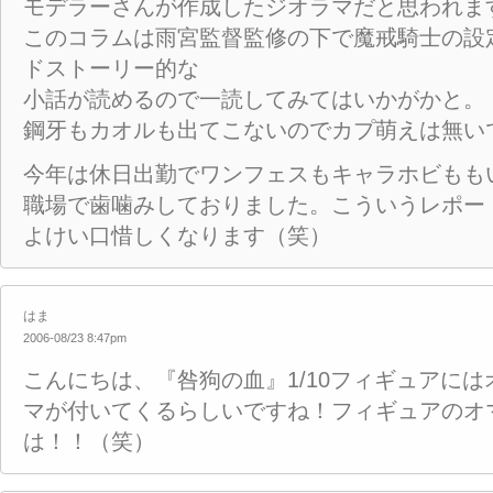
モデラーさんが作成したジオラマだと思われま
このコラムは雨宮監督監修の下で魔戒騎士の設
ドストーリー的な
小話が読めるので一読してみてはいかがかと。
鋼牙もカオルも出てこないのでカプ萌えは無い
今年は休日出勤でワンフェスもキャラホビもも
職場で歯噛みしておりました。こういうレポー
よけい口惜しくなります（笑）
はま
2006-08/23 8:47pm
こんにちは、『咎狗の血』1/10フィギュアに
マが付いてくるらしいですね！フィギュアのオ
は！！（笑）