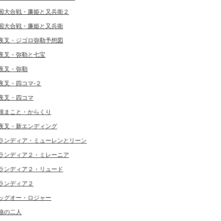
国大合戦・廉姫と又兵衛２
国大合戦・廉姫と又兵衛
夜叉・ジゴロ弥勒予想図
夜叉・弥勒と七宝
夜叉・弥勒
夜叉・四コマ-２
夜叉・四コマ
根まこと・からくり
夜叉・新エンディング
ランディア・ミューレンとリーン
ランディア２・ミレーニア
ランディア２・リュード
ランディア２
ッグオー・ロジャー
狼の二人