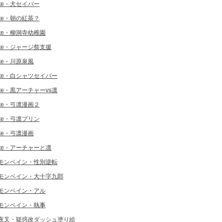
ate・犬セイバー
ate・朝の紅茶？
ate・柳洞寺幼稚園
ate・ジャージ祭支援
ate・川原泉風
ate・白シャツセイバー
ate・黒アーチャーvs凛
ate・弓凛漫画２
ate・弓凛プリン
ate・弓凛漫画
ate・アーチャーと凛
モンベイン・性別逆転
モンベイン・大十字九郎
モンベイン・アル
モンベイン・執事
夜叉・疑惑改ダッシュ塗り絵