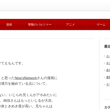
漫画
軍靴のバルツァー
アニメ
ゲーム
最
エ
でてえもんです。
今
本
軍
」と思った
New’sNetwork
さんの漫画に
破壊力を秘めている点について。
ヤ
よ！
ない。いじられ兄くんがアホみたいに
ん、純佳さんはもっといじるが大吉。
体ときめき度が高い。兄ちゃんは
カ