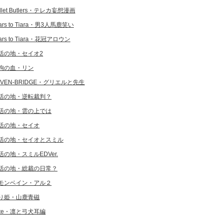
llet Butlers・テレカ妄想漫画
ars to Tiara・男3人馬鹿笑い
ars to Tiara・花冠アロウン
活の地・セイオ2
狗の血・リン
EVEN-BRIDGE・グリエルと先生
活の地・逆転裁判？
活の地・雲の上では
活の地・セイオ
活の地・セイオとスミル
活の地・スミルEDVer.
活の地・総裁の日常？
モンベイン・アル２
り姫・山鹿青磁
ate・凛と弓犬耳編