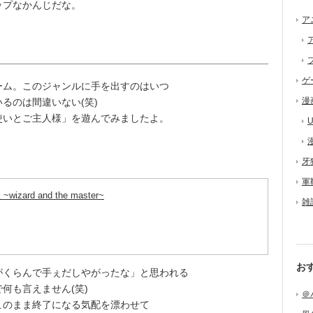
ップなかんじだな。
ア
ゲ
ム。このジャンルに手を出すのはいつ
漫
るのは間違いない(笑)
いとご主人様」を遊んでみましたよ。
U
牙
軍
ard and the master~
雑
お
くらんで手ぇだしやがったな」と思われる
何も言えません(笑)
＠
のまま終了になる気配を漂わせて