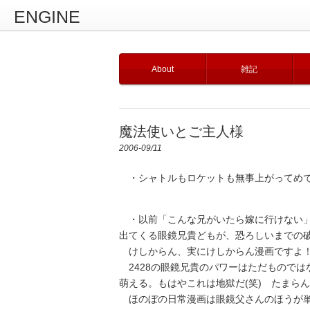
ENGINE
About
雑記
魔法使いとご主人様
2006-09/11
・シャトルもロケットも無事上がってめ
・以前「こんな兄がいたら嫁に行けない
出てくる眼鏡兄貴どもが、恐ろしいまでの
けしからん、実にけしからん漫画です
2428の眼鏡兄貴のパワーはただものでは
萌える。もはやこれは地獄だ(笑) たまら
ほのぼの日常漫画は眼鏡父さんのほうが単