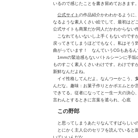
いるので感じたことを書き留めておきます
公式サイト
の作品紹介かわわかるように
なるような素人くさい絵でして、最初はど
公式サイトも商業だか同人だかわからない
こなれてもいないし上手くもないのですが
戻ってきてしまうほどでもなく。私はそう
曲がっています！ なんていうCGもあるん
1mmの緊迫感もないバトルシーンに手垢
ものすごく素人くさいわけです。わけです
新鮮なんだよね。
イイ性格してんだよ。なんつーかこう、
んだな。趣味：お菓子作りとかポエムとか言
できてる。従者になってと一生一大の決心
言わんとするときに言葉を遮られ、心底
この野郎
と思ってしまうあたりなんてすばらしいの
とにかく主人公のセリフを読んでいると面
いていいんだな。