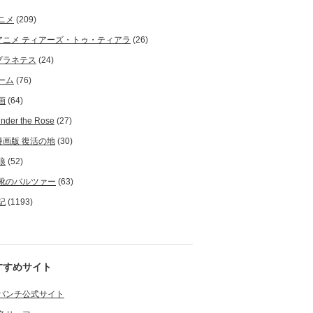
ニメ
(209)
アニメ ティアーズ・トゥ・ティアラ
(26)
プラネテス
(24)
ーム
(76)
画
(64)
nder the Rose
(27)
漫画版 復活の地
(30)
狼
(52)
靴のバルツァー
(63)
記
(1193)
すすめサイト
バンチ公式サイト