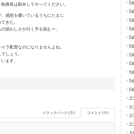
F
と執務長は勘弁してやってください。
F
、感想を書いているうちにたまに
F
めてきた。
F
の煩わしさが行く手を阻むー。
F
F
ャラ配置なのになりませんよね。
んでしょう。
F
ています。
F
F
F
F
デ
デ
トラックバック ( 0 )
コメント ( 0 )
デ
デ
犬