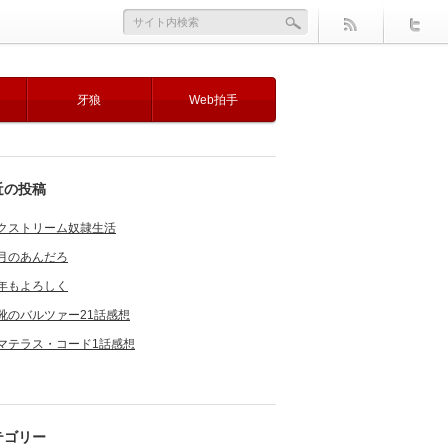
牙狼
Web拍手
近の投稿
クストリーム奴隷生活
月のあんだろ
年もよろしく
靴のバルツァー21話感想
マテラス・コード1話感想
テゴリー