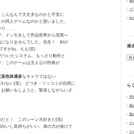
風
。
プ
、こんなんで大丈夫なのかと不安に
pr
この同人ゲームなのかと思いました。
作り……
、ドン引きして作品世界から現実へ
気になりませんでした。先生！ 剣が
過
ですがね、ええ(笑)
のついたシステム、もっさり動作と
が、このゲームは主人公の性格が
女染色体過多
なキャラではない
わない(笑) どつき・ツッコミが自然に
ら
、お願いをしようと、緊張しながらいざ
牙
風
風
だと！ このシーン大好きだ(笑)
ク
白いし気持ちがいい。肩の力が抜けて
ク