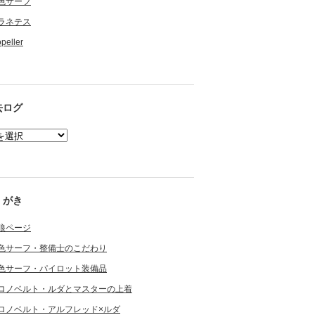
色サーフ
ラネテス
opeller
去ログ
くがき
狼ページ
色サーフ・整備士のこだわり
色サーフ・パイロット装備品
ロノベルト・ルダとマスターの上着
ロノベルト・アルフレッド×ルダ