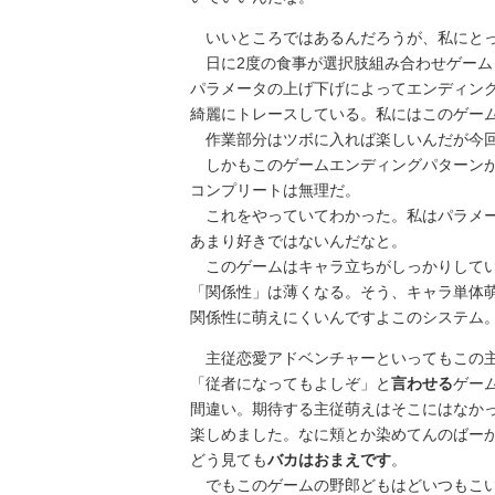
いいところではあるんだろうが、私にとっ
日に2度の食事が選択肢組み合わせゲーム
パラメータの上げ下げによってエンディン
綺麗にトレースしている。私にはこのゲー
作業部分はツボに入れば楽しいんだが今回
しかもこのゲームエンディングパターンが
コンプリートは無理だ。
これをやっていてわかった。私はパラメー
あまり好きではないんだなと。
このゲームはキャラ立ちがしっかりしてい
「関係性」は薄くなる。そう、キャラ単体
関係性に萌えにくいんですよこのシステム
主従恋愛アドベンチャーといってもこの主
「従者になってもよしぞ」と
言わせる
ゲー
間違い。期待する主従萌えはそこにはなか
楽しめました。なに頬とか染めてんのばー
どう見ても
バカはおまえです
。
でもこのゲームの野郎どもはどいつもこ