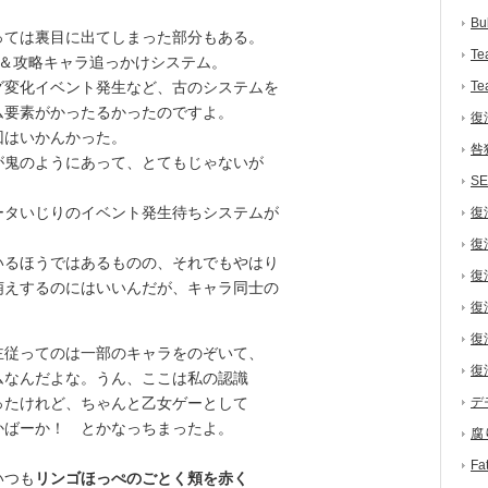
Bu
ては裏目に出てしまった部分もある。
Te
＆攻略キャラ追っかけシステム。
グ変化イベント発生など、古のシステムを
Te
ム要素がかったるかったのですよ。
復
はいかんかった。
咎
鬼のようにあって、とてもじゃないが
S
タいじりのイベント発生待ちシステムが
復
復
るほうではあるものの、それでもやはり
復
萌えするのにはいいんだが、キャラ同士の
復
。
復
従ってのは一部のキャラをのぞいて、
復
ムなんだよな。うん、ここは私の認識
ったけれど、ちゃんと乙女ゲーとして
デ
かばーか！ とかなっちまったよ。
腐
F
いつも
リンゴほっぺのごとく頬を赤く