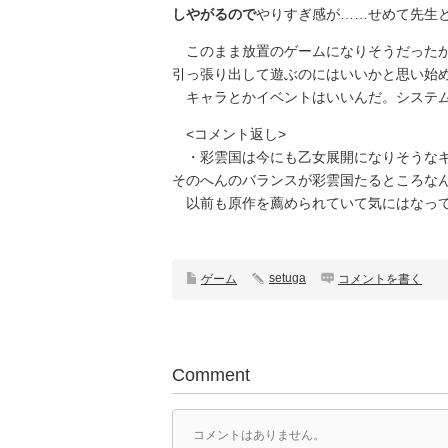
しやがるので
やりすぎ感が……せめて先生
このまま放置のゲームになりそうだったが
引っ張り出して遊ぶのにはいいかと思い始
キャラとかイベントはいいんだ。システム
<コメント返し>
・彩雲国は今にも乙女展開になりそうなキ
そのへんのバランスが彩雲国たるところな
以前も原作を薦められていて気にはなっ
setuga
ゲーム
コメントを書く
Comment
コメントはありません。